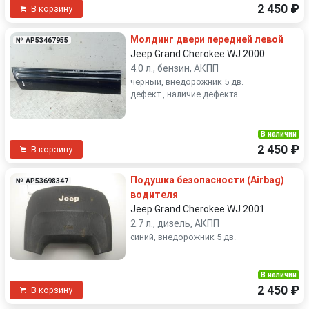
2 450 ₽
В корзину
Молдинг двери передней левой
№ AP53467955
Jeep Grand Cherokee WJ 2000
4.0 л., бензин, АКПП
чёрный, внедорожник 5 дв.
дефект , наличие дефекта
В наличии
2 450 ₽
В корзину
Подушка безопасности (Airbag)
№ AP53698347
водителя
Jeep Grand Cherokee WJ 2001
2.7 л., дизель, АКПП
синий, внедорожник 5 дв.
В наличии
2 450 ₽
В корзину