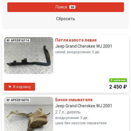
Поиск
66
Сбросить
Петля капота левая
№ AP53816114
Jeep Grand Cherokee WJ 2001
синий, внедорожник 5 дв.
В наличии
2 450 ₽
В корзину
Бачок омывателя
№ AP53816076
Jeep Grand Cherokee WJ 2001
2.7 л., дизель
внедорожник 5 дв.
цена без насосов омывателя