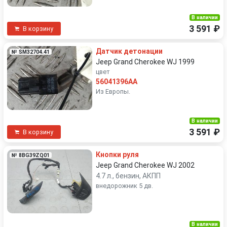
В наличии
3 591 ₽
В корзину
Датчик детонации
№ SM32704.41
Jeep Grand Cherokee WJ 1999
цвет
56041396AA
Из Европы.
В наличии
3 591 ₽
В корзину
Кнопки руля
№ 8BG39ZQ01
Jeep Grand Cherokee WJ 2002
4.7 л., бензин, АКПП
внедорожник 5 дв.
В наличии