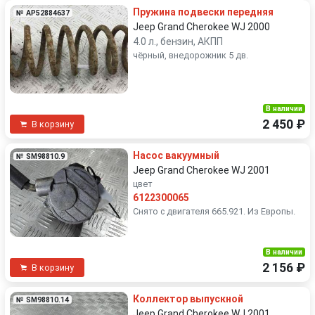
Пружина подвески передняя
№ AP52884637
Jeep Grand Cherokee WJ 2000
4.0 л., бензин, АКПП
чёрный, внедорожник 5 дв.
В наличии
2 450 ₽
В корзину
Насос вакуумный
№ SM98810.9
Jeep Grand Cherokee WJ 2001
цвет
6122300065
Снято с двигателя 665.921. Из Европы.
В наличии
2 156 ₽
В корзину
Коллектор выпускной
№ SM98810.14
Jeep Grand Cherokee WJ 2001