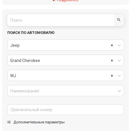
пассивная безопасность
подвеска
рулевое управление
салон
система охлаждения
системы комфорта
ПОИСК ПО АВТОМОБИЛЮ
стекла
стеклоочистители
Jeep
×
топливная система
тормозная система
Grand Cherokee
×
трансмиссия
электрика
WJ
×
Наименование
Дополнительные параметры