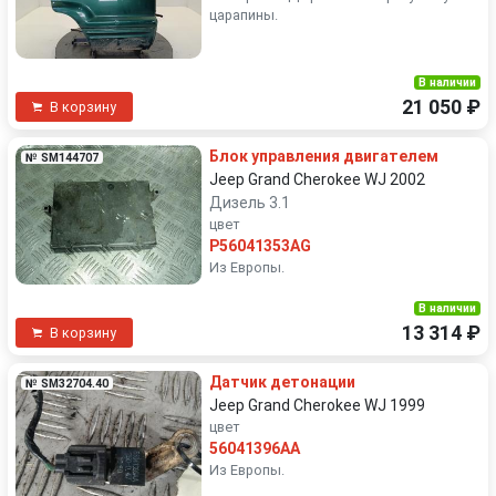
царапины.
В наличии
21 050 ₽
В корзину
Блок управления двигателем
№ SM144707
Jeep Grand Cherokee WJ 2002
Дизель 3.1
цвет
P56041353AG
Из Европы.
В наличии
13 314 ₽
В корзину
Датчик детонации
№ SM32704.40
Jeep Grand Cherokee WJ 1999
цвет
56041396AA
Из Европы.