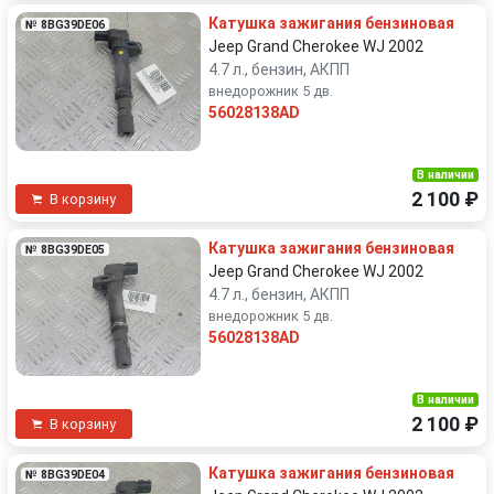
Катушка зажигания бензиновая
№ 8BG39DE06
Jeep Grand Cherokee WJ 2002
4.7 л., бензин, АКПП
внедорожник 5 дв.
56028138AD
В наличии
2 100 ₽
В корзину
Катушка зажигания бензиновая
№ 8BG39DE05
Jeep Grand Cherokee WJ 2002
4.7 л., бензин, АКПП
внедорожник 5 дв.
56028138AD
В наличии
2 100 ₽
В корзину
Катушка зажигания бензиновая
№ 8BG39DE04