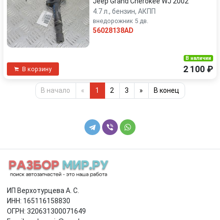
Jeep Grand Cherokee WJ 2002
4.7 л., бензин, АКПП
внедорожник 5 дв.
56028138AD
В наличии
2 100 ₽
В корзину
В начало
«
1
2
3
»
В конец
ИП Верхотурцева А. С.
ИНН: 165116158830
ОГРН: 320631300071649