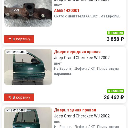
цвет
A6651420001
Снято с двигателя 665.921. Из Европы.
В наличии
3 858 ₽
В корзину
Дверь передняя правая
№ SM150485
Jeep Grand Cherokee WJ 2002
цвет
Из Европы. Дефект ЛКП. Присутствуют
царапины.
В наличии
26 462 ₽
В корзину
Дверь задняя правая
№ SM150487
Jeep Grand Cherokee WJ 2002
цвет
Из Европы. Дефект ЛКП. Присутствуют