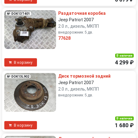
Раздаточная коробка
№ DOK13T401
Jeep Patriot 2007
2.0 л., дизель, МКПП
внедорожник 5 дв.
77628
В наличии
4 299 ₽
В корзину
Диск тормозной задний
№ DOK13L902
Jeep Patriot 2007
2.0 л., дизель, МКПП
внедорожник 5 дв.
В наличии
1 680 ₽
В корзину