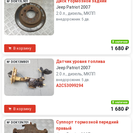
Диск тормозной задний
№ DOK13L901
Jeep Patriot 2007
2.0 л., дизель, МКПП
внедорожник 5 дв.
В наличии
1 680 ₽
В корзину
Датчик уровня топлива
№ DOK13M801
Jeep Patriot 2007
2.0 л., дизель, МКПП
внедорожник 5 дв.
A2C53099294
В наличии
1 680 ₽
В корзину
Суппорт тормозной передний
№ DOK13N701
правый