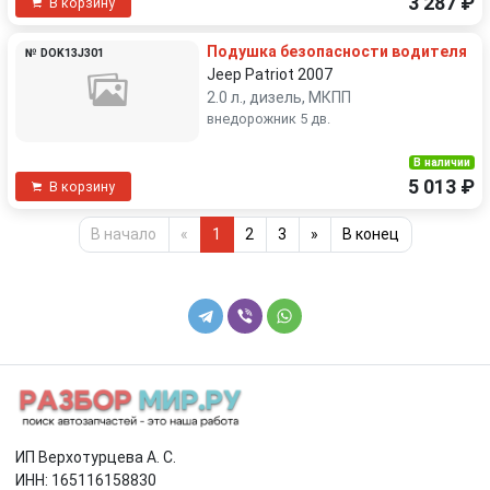
3 287 ₽
В корзину
Подушка безопасности водителя
№ DOK13J301
Jeep Patriot 2007
2.0 л., дизель, МКПП
внедорожник 5 дв.
В наличии
5 013 ₽
В корзину
В начало
«
1
2
3
»
В конец
ИП Верхотурцева А. С.
ИНН: 165116158830