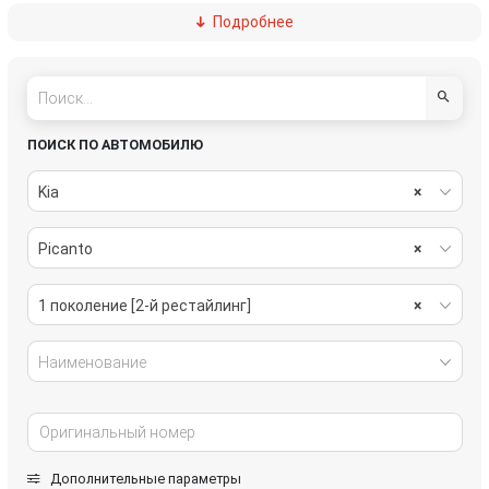
Подробнее
система охлаждения
стекла
стеклоочистители
топливная система
тормозная система
трансмиссия
ПОИСК ПО АВТОМОБИЛЮ
электрика
Kia
×
Picanto
×
1 поколение [2-й рестайлинг]
×
Наименование
Дополнительные параметры