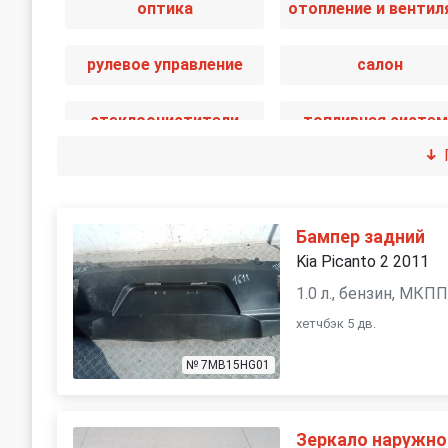
оптика
рулевое управление
салон
стеклоочистители
топливная систем
электрика
Бампер задний
Kia Picanto 2 2011
1.0 л., бензин, МКП
хетчбэк 5 дв.
№ 7MB15HG01
Зеркало наружно