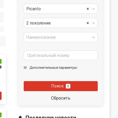
Picanto
×
2 поколение
×
Наименование
и
₽
Дополнительные параметры
Поиск
2
Сбросить
и
Последние новости