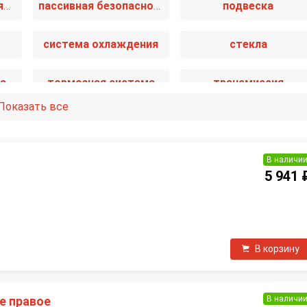
отопление и вентиляция
пассивная безопасность
подвеска
система охлаждения
стекла
а
тормозная система
трансмиссия
Показать все
В наличи
5 941 
П
В корзину
В наличи
е правое