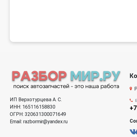
К
Р
ИП Верхотурцева А. С.
ИНН: 165116158830
+7
ОГРН: 320631300071649
Со
Email: razbormir@yandex.ru