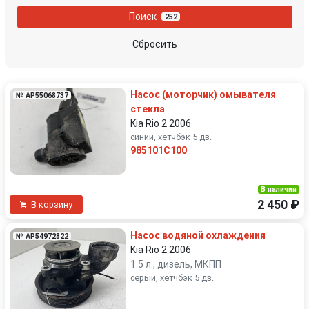
Поиск
252
Сбросить
Насос (моторчик) омывателя
№ AP55068737
стекла
Kia Rio 2 2006
синий, хетчбэк 5 дв.
985101C100
В наличии
2 450 ₽
В корзину
Насос водяной охлаждения
№ AP54972822
Kia Rio 2 2006
1.5 л., дизель, МКПП
серый, хетчбэк 5 дв.