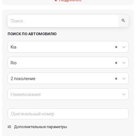
подвеска
рулевое управление
салон
система охлаждения
системы комфорта
стекла
ПОИСК ПО АВТОМОБИЛЮ
стеклоочистители
топливная система
Kia
×
тормозная система
трансмиссия
Rio
×
электрика
2 поколение
×
Наименование
Дополнительные параметры