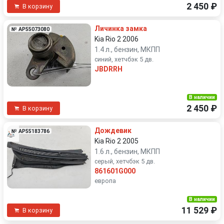
2 450 ₽
В корзину
Личинка замка
№ AP55073080
Kia Rio 2 2006
1.4 л., бензин, МКПП
синий, хетчбэк 5 дв.
JBDRRH
В наличии
2 450 ₽
В корзину
Дождевик
№ AP55183786
Kia Rio 2 2005
1.6 л., бензин, МКПП
серый, хетчбэк 5 дв.
861601G000
европа
В наличии
11 529 ₽
В корзину