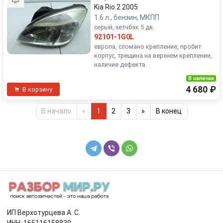
Kia Rio 2 2005
1.6 л., бензин, МКПП
серый, хетчбэк 5 дв.
92101-1G0L
европа, сломано крепление, пробит
корпус, трещина на верхнем креплении,
наличие дефекта
В наличии
4 680 ₽
В корзину
В начало
«
1
2
3
»
В конец
ИП Верхотурцева А. С.