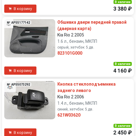
В наличии
3 380 ₽
В корзину
Обшивка двери передней правой
№ AP55177142
(дверная карта)
Kia Rio 2 2005
1.6 л., бензин, МКПП
серый, хетчбэк 5 дв.
823101G000
В наличии
4 160 ₽
В корзину
Кнопка стеклоподъемника
№ AP55073292
заднего левого
Kia Rio 2 2006
1.4 л., бензин, МКПП
синий, хетчбэк 5 дв.
621W03620
В наличии
2 450 ₽
В корзину