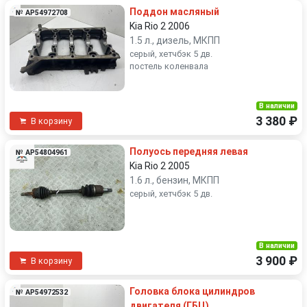
Поддон масляный
№ AP54972708
Kia Rio 2 2006
1.5 л., дизель, МКПП
серый, хетчбэк 5 дв.
постель коленвала
В наличии
3 380 ₽
В корзину
Полуось передняя левая
№ AP54804961
Kia Rio 2 2005
1.6 л., бензин, МКПП
серый, хетчбэк 5 дв.
В наличии
3 900 ₽
В корзину
Головка блока цилиндров
№ AP54972532
двигателя (ГБЦ)