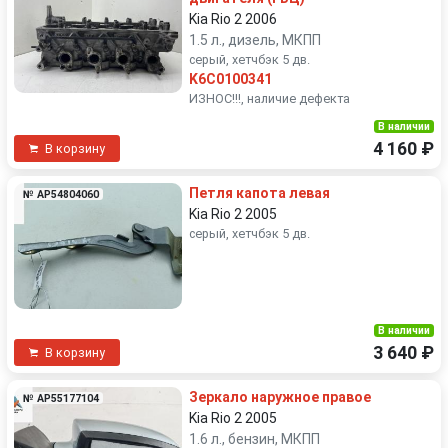
Kia Rio 2 2006
1.5 л., дизель, МКПП
серый, хетчбэк 5 дв.
K6C0100341
ИЗНОС!!!, наличие дефекта
В наличии
4 160 ₽
В корзину
Петля капота левая
№ AP54804060
Kia Rio 2 2005
серый, хетчбэк 5 дв.
В наличии
3 640 ₽
В корзину
Зеркало наружное правое
№ AP55177104
Kia Rio 2 2005
1.6 л., бензин, МКПП