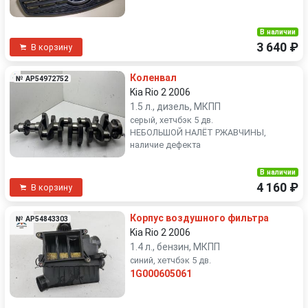
В наличии
3 640 ₽
В корзину
Коленвал
№ AP54972752
Kia Rio 2 2006
1.5 л., дизель, МКПП
серый, хетчбэк 5 дв.
НЕБОЛЬШОЙ НАЛЁТ РЖАВЧИНЫ,
наличие дефекта
В наличии
4 160 ₽
В корзину
Корпус воздушного фильтра
№ AP54843303
Kia Rio 2 2006
1.4 л., бензин, МКПП
синий, хетчбэк 5 дв.
1G000605061