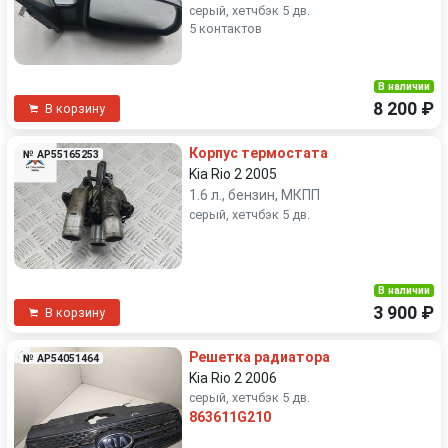
серый, хетчбэк 5 дв.
5 контактов
В наличии
8 200 ₽
В корзину
Корпус термостата
№ AP55165253
Kia Rio 2 2005
1.6 л., бензин, МКПП
серый, хетчбэк 5 дв.
В наличии
3 900 ₽
В корзину
Решетка радиатора
№ AP54051464
Kia Rio 2 2006
серый, хетчбэк 5 дв.
863611G210