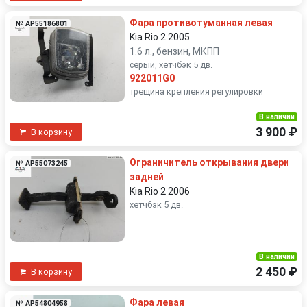
Фара противотуманная левая
№ AP55186801
Kia Rio 2 2005
1.6 л., бензин, МКПП
серый, хетчбэк 5 дв.
922011G0
трещина крепления регулировки
В наличии
3 900 ₽
В корзину
Ограничитель открывания двери
№ AP55073245
задней
Kia Rio 2 2006
хетчбэк 5 дв.
В наличии
2 450 ₽
В корзину
Фара левая
№ AP54804958