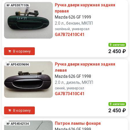
Ручка двери наружная задняя
№ AP53871106
правая
Mazda 626 GF 1999
2.0 л., бензин, МКПП
зелёный, универсал
GA7B72410C41
В наличии
2 450 ₽
В корзину
Ручка двери наружная задняя
№ AP54339694
левая
Mazda 626 GF 1998
2.0 л., дизель, МКПП
синий, универсал
GA7B73410C41
В наличии
2 450 ₽
В корзину
Патрон лампы фонаря
№ AP54542134
Mazda 626 GF 1999