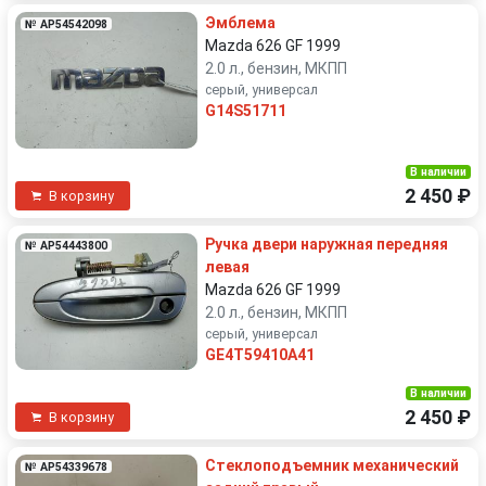
Эмблема
№ AP54542098
Mazda 626 GF 1999
2.0 л., бензин, МКПП
серый, универсал
G14S51711
В наличии
2 450 ₽
В корзину
Ручка двери наружная передняя
№ AP54443800
левая
Mazda 626 GF 1999
2.0 л., бензин, МКПП
серый, универсал
GE4T59410A41
В наличии
2 450 ₽
В корзину
Стеклоподъемник механический
№ AP54339678