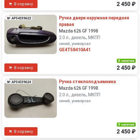
2 450 ₽
В корзину
Ручка двери наружная передняя
№ AP54339622
правая
Mazda 626 GF 1998
2.0 л., дизель, МКПП
синий, универсал
GE4T58410A41
В наличии
2 450 ₽
В корзину
Ручка стеклоподъемника
№ AP54339624
Mazda 626 GF 1998
2.0 л., дизель, МКПП
синий, универсал
В наличии
2 450 ₽
В корзину