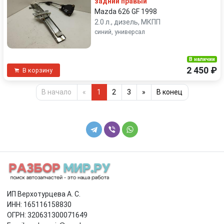
задний правый
Mazda 626 GF 1998
2.0 л., дизель, МКПП
синий, универсал
В наличии
2 450 ₽
В корзину
В начало
«
1
2
3
»
В конец
ИП Верхотурцева А. С.
ИНН: 165116158830
ОГРН: 320631300071649