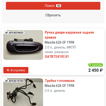
Поиск
60
Сбросить
Ручка двери наружная задняя
№ AP54339633
правая
Mazda 626 GF 1998
2.0 л., дизель, МКПП
синий, универсал
GA7B72410C41
В наличии
2 450 ₽
В корзину
Трубка топливная
№ AP54374730
Mazda 626 GF 1998
2.0 л., дизель