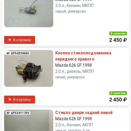
2.0 л., бензин, МКПП
серый, универсал
В наличии
2 450 ₽
В корзину
Кнопка стеклоподъемника
№ AP54339686
переднего правого
Mazda 626 GF 1998
2.0 л., дизель, МКПП
синий, универсал
В наличии
2 450 ₽
В корзину
Стекло двери задней левой
№ AP53411789
Mazda 626 GF 1998
2.0 л., бензин, АКПП
серый, хетчбэк 5 дв.