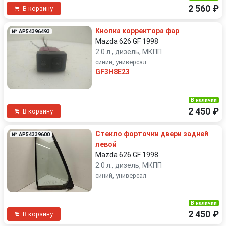
2 560 ₽
В корзину
Кнопка корректора фар
№ AP54396493
Mazda 626 GF 1998
2.0 л., дизель, МКПП
синий, универсал
GF3H8E23
В наличии
2 450 ₽
В корзину
Стекло форточки двери задней
№ AP54339600
левой
Mazda 626 GF 1998
2.0 л., дизель, МКПП
синий, универсал
В наличии
2 450 ₽
В корзину