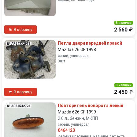
В наличии
2 560 ₽
В корзину
Петля двери передней правой
№ AP54332913
Mazda 626 GF 1998
синий, универсал
3шт
В наличии
2 450 ₽
В корзину
Повторитель поворота левый
№ AP54542724
Mazda 626 GF 1999
2.0 л., бензин, МКПП
серый, универсал
0464120
дефект крепления, наличие дефекта