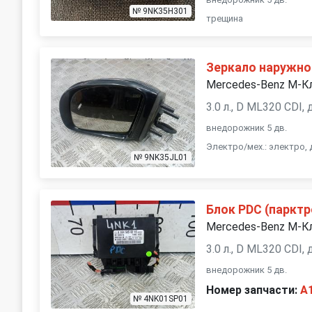
№ 9NK35H301
трещина
Зеркало наружно
Mercedes-Benz M-К
3.0 л., D ML320 CDI,
внедорожник 5 дв.
Электро/мех.: электро,
№ 9NK35JL01
Блок PDC (парктр
Mercedes-Benz M-К
3.0 л., D ML320 CDI,
внедорожник 5 дв.
Номер запчасти:
A
№ 4NK01SP01