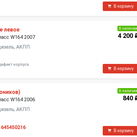
В корзину
В наличи
е левое
4 200 
ласс W164 2007
 дизель, АКПП
 дефект корпуса
В корзину
В наличи
оников)
840 
ласс W164 2006
 дизель, АКПП
1645450216
В корзину