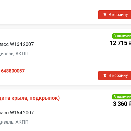
В корзину
В наличи
12 715 
ласс W164 2007
 дизель, АКПП
1648800057
В корзину
В наличи
щита крыла, подкрылок)
3 360 
ласс W164 2007
 дизель, АКПП