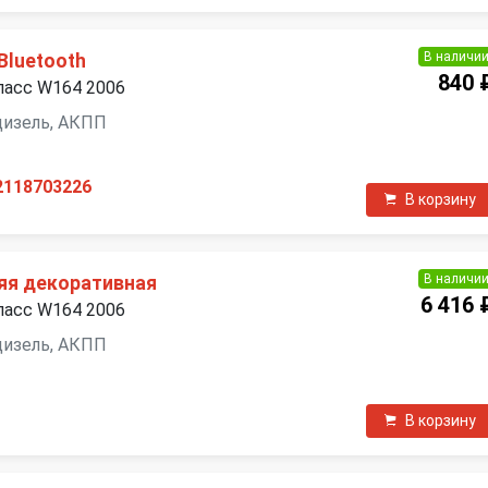
В наличи
Bluetooth
840 
ласс W164 2006
 дизель, АКПП
2118703226
В корзину
В наличи
яя декоративная
6 416 
ласс W164 2006
 дизель, АКПП
В корзину