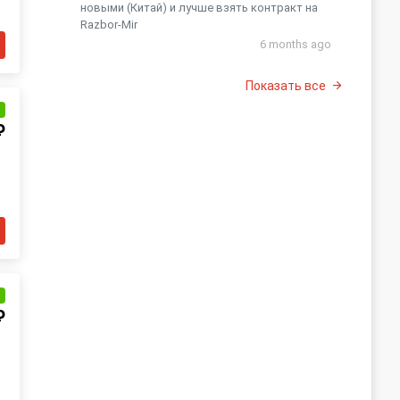
новыми (Китай) и лучше взять контракт на
Razbor-Mir
6 months ago
Показать все
и
₽
и
₽