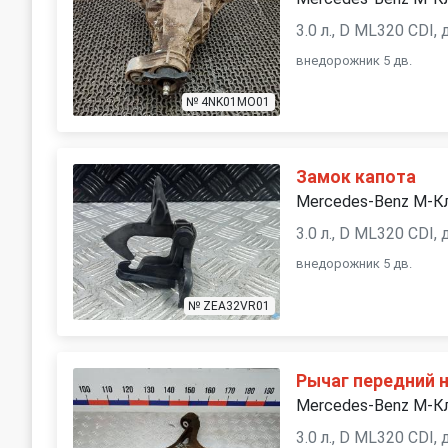
3.0 л., D ML320 CDI,
внедорожник 5 дв.
№ 4NK01MO01
Замок капота
Mercedes-Benz M-К
3.0 л., D ML320 CDI,
внедорожник 5 дв.
№ ZEA32VR01
Рычаг передний 
Mercedes-Benz M-К
3.0 л., D ML320 CDI,