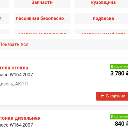
Запчасти
кузовщина
отопление и вентиляция
пассивная безопасность
подвеска
система охлаждения
системы комфорта
Показать все
и
топливная система
тормозная система
В наличи
еля стекла
3 780 
ласс W164 2007
 дизель, АКПП
В корзину
В наличи
лонка дизельная
840 
ласс W164 2007