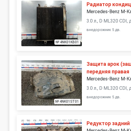
Радиатор конди
Mercedes-Benz M-К
3.0 л., D ML320 CDI,
внедорожник 5 дв.
№ 4NK01KB01
Защита арок (за
передняя правая
Mercedes-Benz M-К
3.0 л., D ML320 CDI,
внедорожник 5 дв.
№ 4NK01ST01
Редуктор задний
Mercedes-Benz M-К