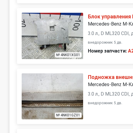
Блок управления 
Mercedes-Benz M-К
3.0 л., D ML320 CDI,
внедорожник 5 дв.
Номер запчасти:
A
№ 4NK01XG01
Подножка внешн
Mercedes-Benz M-К
3.0 л., D ML320 CDI,
внедорожник 5 дв.
№ 4NK01GZ01