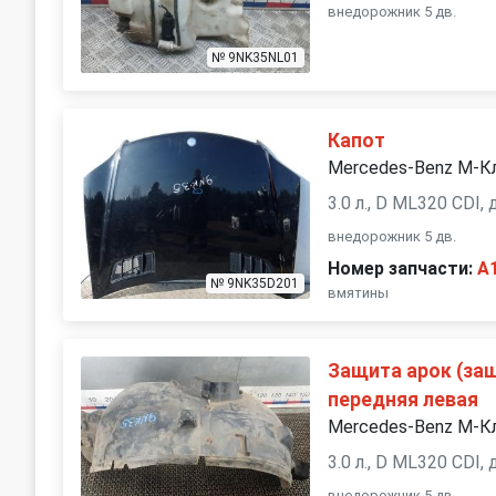
внедорожник 5 дв.
№ 9NK35NL01
Капот
Mercedes-Benz M-К
3.0 л., D ML320 CDI,
внедорожник 5 дв.
Номер запчасти:
A
№ 9NK35D201
вмятины
Защита арок (за
передняя левая
Mercedes-Benz M-К
3.0 л., D ML320 CDI,
внедорожник 5 дв.