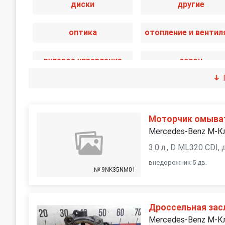
диски
другие
оптика
рулевое управление
салон
стекла
стеклоочистител
трансмиссия
электрика
Моторчик омыват
Mercedes-Benz M-К
3.0 л., D ML320 CDI,
внедорожник 5 дв.
№ 9NK35NM01
Дроссельная зас
Mercedes-Benz M-К