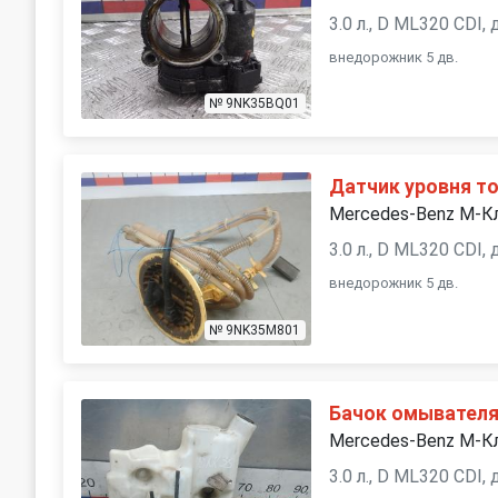
3.0 л., D ML320 CDI,
внедорожник 5 дв.
№ 9NK35BQ01
Датчик уровня т
Mercedes-Benz M-К
3.0 л., D ML320 CDI,
внедорожник 5 дв.
№ 9NK35M801
Бачок омывател
Mercedes-Benz M-К
3.0 л., D ML320 CDI,