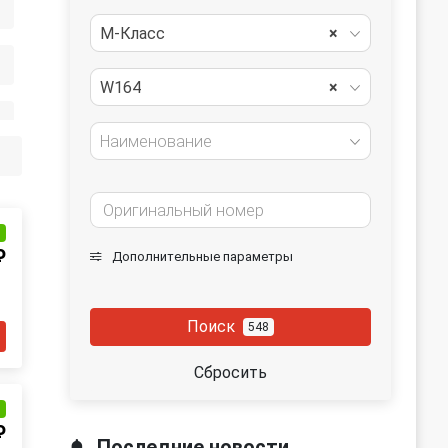
M-Класс
×
W164
×
Наименование
и
₽
Дополнительные параметры
Поиск
548
Сбросить
и
₽
Последние новости