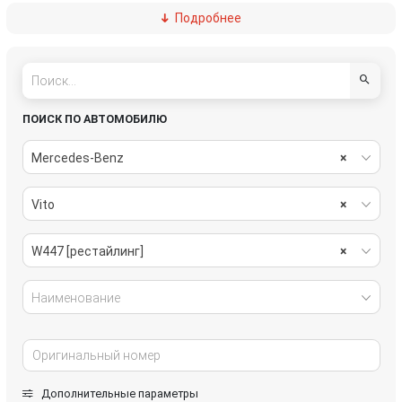
Подробнее
подвеска
рулевое управление
салон
система охлаждения
системы комфорта
стекла
ПОИСК ПО АВТОМОБИЛЮ
стеклоочистители
топливная система
Mercedes-Benz
×
тормозная система
трансмиссия
Vito
×
электрика
W447 [рестайлинг]
×
Наименование
Дополнительные параметры