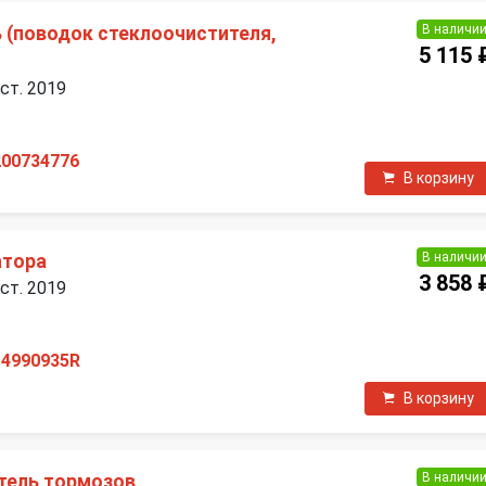
В наличи
(поводок стеклоочистителя,
5 115 
ест. 2019
200734776
В корзину
В наличи
атора
3 858 
ест. 2019
14990935R
В корзину
В наличи
тель тормозов