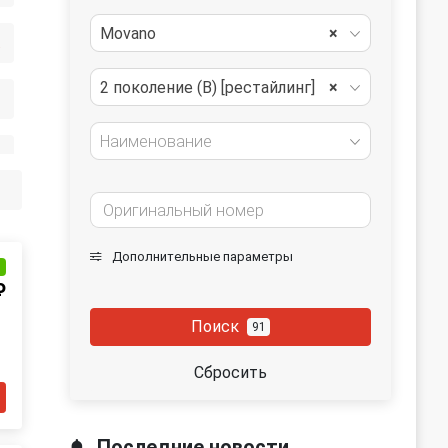
Movano
×
ть
2 поколение (B) [рестайлинг]
×
Наименование
Дополнительные параметры
и
₽
Поиск
91
Сбросить
Последние новости