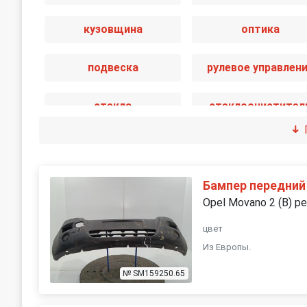
кузовщина
оптика
подвеска
рулевое управлен
стекла
стеклоочистител
трансмиссия
электрика
Бампер передний
Opel Movano 2 (B) р
цвет
Из Европы.
№ SM159250.65