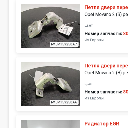
Петля двери пер
Opel Movano 2 (B) р
цвет
Номер запчасти:
8
Из Европы.
№ SM159250.67
Петля двери пер
Opel Movano 2 (B) р
цвет
Номер запчасти:
8
Из Европы.
№ SM159250.66
Радиатор EGR