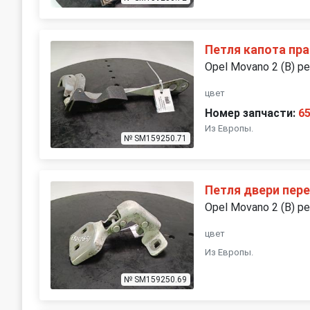
Петля капота пр
Opel Movano 2 (B) р
цвет
Номер запчасти:
6
Из Европы.
№ SM159250.71
Петля двери пер
Opel Movano 2 (B) р
цвет
Из Европы.
№ SM159250.69