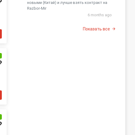
₽
новыми (Китай) и лучше взять контракт на
Razbor-Mir
6 months ago
Показать все
и
₽
и
₽