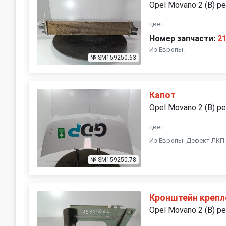
Opel Movano 2 (B) р
цвет
Номер запчасти:
2
Из Европы.
№ SM159250.63
Капот
Opel Movano 2 (B) р
цвет
Из Европы. Дефект ЛКП
№ SM159250.78
Кронштейн крепл
Opel Movano 2 (B) р