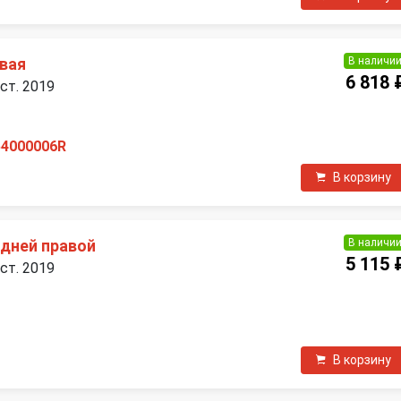
В наличи
авая
6 818 
ест. 2019
54000006R
В корзину
В наличи
едней правой
5 115 
ест. 2019
В корзину