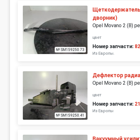
Щеткодержатель 
дворник)
Opel Movano 2 (B) р
цвет
Номер запчасти:
8
№ SM159250.73
Из Европы.
Дефлектор ради
Opel Movano 2 (B) р
цвет
Номер запчасти:
2
Из Европы
№ SM159250.41
Вакуумный усили