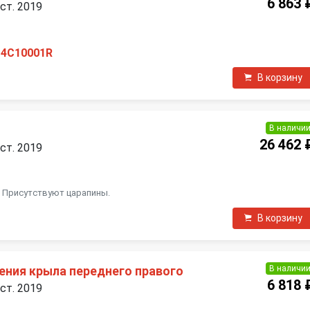
6 863 
ест. 2019
14C10001R
В корзину
В наличи
26 462 
ест. 2019
. Присутствуют царапины.
В корзину
В наличи
ения крыла переднего правого
6 818 
ест. 2019