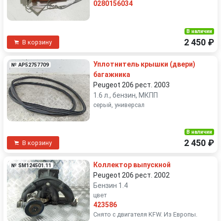
0280156034
В наличии
2 450 ₽
В корзину
Уплотнитель крышки (двери)
№ AP52757709
багажника
Peugeot 206 рест. 2003
1.6 л., бензин, МКПП
серый, универсал
В наличии
2 450 ₽
В корзину
Коллектор выпускной
№ SM124501.11
Peugeot 206 рест. 2002
Бензин 1.4
цвет
423586
Снято с двигателя KFW. Из Европы.