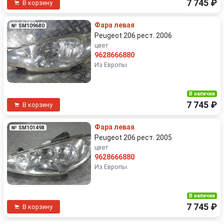
7 745 ₽
В корзину
Фара левая
№ SM109680
Peugeot 206 рест. 2006
цвет
9628666880
Из Европы
В наличии
7 745 ₽
В корзину
Фара левая
№ SM101498
Peugeot 206 рест. 2005
цвет
9628666880
Из Европы.
В наличии
7 745 ₽
В корзину