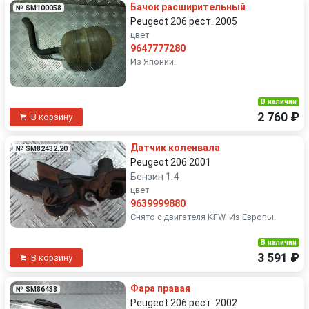
Бачок расширительный
№ SM100058
Peugeot 206 рест. 2005
цвет
9647777280
Из Японии.
В наличии
2 760 ₽
В корзину
Датчик коленвала
№ SM82432.20
Peugeot 206 2001
Бензин 1.4
цвет
9639999880
Снято с двигателя KFW. Из Европы.
В наличии
3 591 ₽
В корзину
Фара правая
№ SM86438
Peugeot 206 рест. 2002