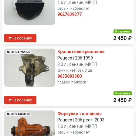
1.6 л., бензин, МКПП
серый, кабриолет
9627639377
В наличии
2 450 ₽
В корзину
Кронштейн крепления
№ AP54192556
Peugeot 206 1999
2.0 л., бензин, МКПП
синий, хетчбэк 3 дв.
9635893380
правой полуоси
В наличии
2 450 ₽
В корзину
Форсунка топливная
№ AP54380566
Peugeot 206 рест. 2003
1.6 л., бензин, МКПП
серый, кабриолет