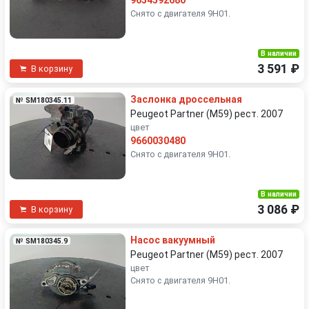
9654592680
Снято с двигателя 9H01.
В наличии
3 591 ₽
В корзину
Заслонка дроссельная
№ SM180345.11
Peugeot Partner (M59) рест. 2007
цвет
9660030480
Снято с двигателя 9H01.
В наличии
3 086 ₽
В корзину
Насос вакуумный
№ SM180345.9
Peugeot Partner (M59) рест. 2007
цвет
Снято с двигателя 9H01.