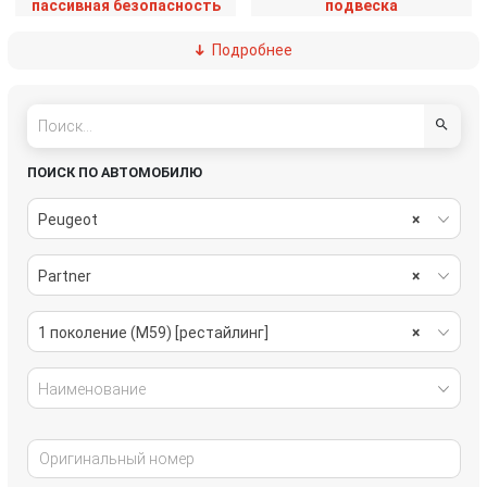
пассивная безопасность
подвеска
Подробнее
салон
система охлаждения
стекла
топливная система
тормозная система
трансмиссия
ПОИСК ПО АВТОМОБИЛЮ
электрика
Peugeot
×
Partner
×
1 поколение (M59) [рестайлинг]
×
Наименование