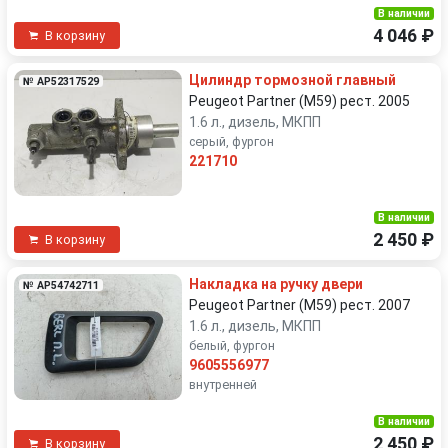
В наличии
4 046 ₽
В корзину
Цилиндр тормозной главный
№ AP52317529
Peugeot Partner (M59) рест. 2005
1.6 л., дизель, МКПП
серый, фургон
221710
В наличии
2 450 ₽
В корзину
Накладка на ручку двери
№ AP54742711
Peugeot Partner (M59) рест. 2007
1.6 л., дизель, МКПП
белый, фургон
9605556977
внутренней
В наличии
2 450 ₽
В корзину