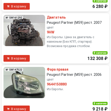
В наличии
6 280 ₽
В корзину
Двигатель
№ SM161292
Peugeot Partner (M59) рест. 2007
цвет
9HW
Из Европы. Цена за двигатель с
навесным (Без КПП, стартера).
Возможна продажа столбом.
В наличии
132 308 ₽
В корзину
Фара правая
№ SM147522
Peugeot Partner (M59) рест. 2006
цвет
9644150880
Из Европы.
В наличии
9 218 ₽
В корзину