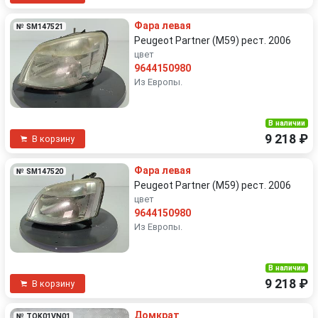
Фара левая
№ SM147521
Peugeot Partner (M59) рест. 2006
цвет
9644150980
Из Европы.
В наличии
9 218 ₽
В корзину
Фара левая
№ SM147520
Peugeot Partner (M59) рест. 2006
цвет
9644150980
Из Европы.
В наличии
9 218 ₽
В корзину
Домкрат
№ TOK01VN01