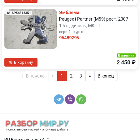
Эмблема
№ AP54518351
Peugeot Partner (M59) рест. 2007
1.6 л., дизель, МКПП
серый, фургон
96489295
В наличии
2 450 ₽
В корзину
В начало
«
1
2
3
»
В конец
ИП Верхотурцева А. С.