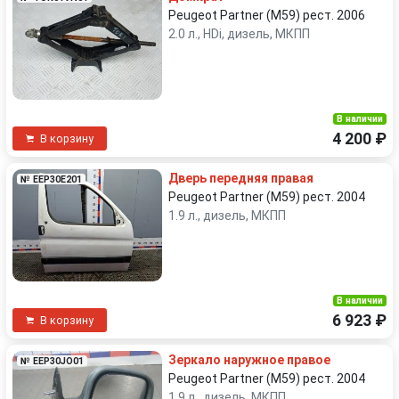
Peugeot Partner (M59) рест. 2006
2.0 л., HDi, дизель, МКПП
В наличии
4 200 ₽
В корзину
Дверь передняя правая
№ EEP30E201
Peugeot Partner (M59) рест. 2004
1.9 л., дизель, МКПП
В наличии
6 923 ₽
В корзину
Зеркало наружное правое
№ EEP30JO01
Peugeot Partner (M59) рест. 2004
1.9 л., дизель, МКПП