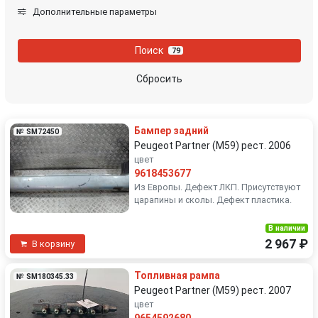
Дополнительные параметры
Поиск
79
Сбросить
Бампер задний
№ SM72450
Peugeot Partner (M59) рест. 2006
цвет
9618453677
Из Европы. Дефект ЛКП. Присутствуют
царапины и сколы. Дефект пластика.
В наличии
2 967 ₽
В корзину
Топливная рампа
№ SM180345.33
Peugeot Partner (M59) рест. 2007
цвет