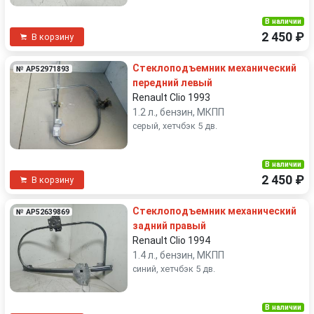
В наличии
2 450 ₽
В корзину
Стеклоподъемник механический
№ AP52971893
передний левый
Renault Clio 1993
1.2 л., бензин, МКПП
серый, хетчбэк 5 дв.
В наличии
2 450 ₽
В корзину
Стеклоподъемник механический
№ AP52639869
задний правый
Renault Clio 1994
1.4 л., бензин, МКПП
синий, хетчбэк 5 дв.
В наличии