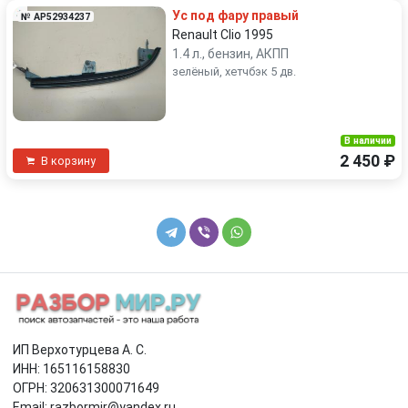
Ус под фару правый
№ AP52934237
Renault Clio 1995
1.4 л., бензин, АКПП
зелёный, хетчбэк 5 дв.
В наличии
2 450 ₽
В корзину
ИП Верхотурцева А. С.
ИНН: 165116158830
ОГРН: 320631300071649
Email: razbormir@yandex.ru