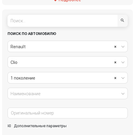
пассивная безопасность
подвеска
рулевое управление
салон
система охлаждения
стекла
ПОИСК ПО АВТОМОБИЛЮ
стеклоочистители
топливная система
Renault
×
тормозная система
трансмиссия
Clio
×
электрика
1 поколение
×
Наименование
Дополнительные параметры