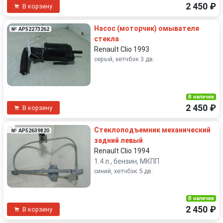
2 450 ₽
В корзину
Насос (моторчик) омывателя
№ AP52273262
стекла
Renault Clio 1993
серый, хетчбэк 3 дв.
В наличии
2 450 ₽
В корзину
Стеклоподъемник механический
№ AP52639820
задний левый
Renault Clio 1994
1.4 л., бензин, МКПП
синий, хетчбэк 5 дв.
В наличии
2 450 ₽
В корзину