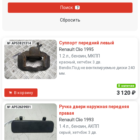
Поиск
7
Сбросить
Суппорт передний левый
№ AP53821314
Renault Clio 1995
1.2 л., бензин, МКПП
красный, хетчбэк 3 дв.
Bendix.Под не вентилируемые диски 240
мм.
В наличии
3 120 ₽
В корзину
Ручка двери наружная передняя
№ AP52639931
правая
Renault Clio 1993
1.4 л., бензин, АКПП
серый, хетчбэк 3 дв.