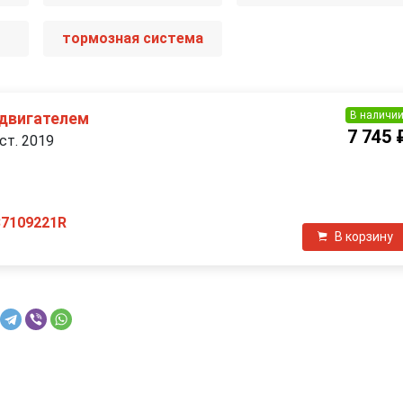
тормозная система
В наличи
 двигателем
7 745 
ст. 2019
37109221R
В корзину