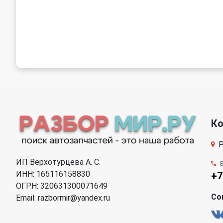
К
Р
ИП Верхотурцева А. С.
ИНН: 165116158830
+7
ОГРН: 320631300071649
Со
Email: razbormir@yandex.ru