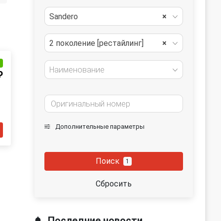
Sandero
×
2 поколение [рестайлинг]
×
и
Наименование
₽
Дополнительные параметры
Поиск
1
Сбросить
Последние новости