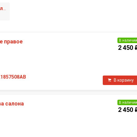
4 поколение [рестайлинг]
В наличи
е правое
2 450 
П
L1857508AB
В корзину
В наличи
а салона
2 450 
П