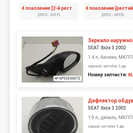
4 поколение [2-й рестайлинг]
(2015 - 2017)
(2012 - 2015)
Зеркало наружно
SEAT Ibiza 3 2002
1.4 л., бензин, МКП
чёрный, хетчбэк 3 дв.
Номер запчасти:
6
№ AP53530672
Дефлектор обдув
SEAT Ibiza 3 2002
1.9 л., дизель, МКП
серый, хетчбэк 5 дв.