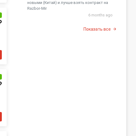
новыми (Китай) и лучше взять контракт на
Razbor-Mir
6 months ago
и
₽
Показать все
и
₽