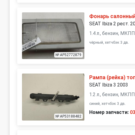
Фонарь салонный
SEAT Ibiza 2 рест. 2
1.4 л., бензин, МКП
чёрный, хетчбэк 3 дв.
№ AP52772879
Рампа (рейка) то
SEAT Ibiza 3 2003
1.2 л., бензин, МКП
синий, хетчбэк 3 дв.
Номер запчасти:
0
№ AP53188482