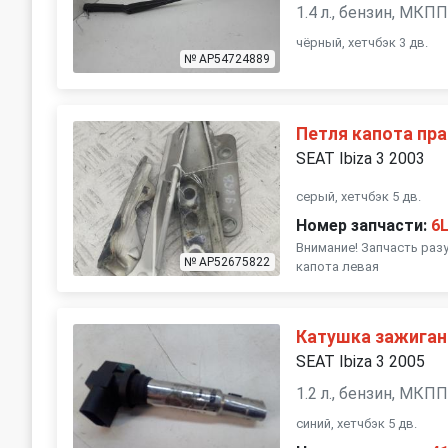
1.4 л., бензин, МКП
чёрный, хетчбэк 3 дв.
№ AP54724889
Петля капота пр
SEAT Ibiza 3 2003
серый, хетчбэк 5 дв.
Номер запчасти:
6
Внимание! Запчасть раз
№ AP52675822
капота левая
Катушка зажиган
SEAT Ibiza 3 2005
1.2 л., бензин, МКП
синий, хетчбэк 5 дв.