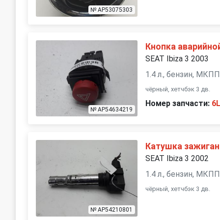
№ AP53075303
Кнопка аварийной
SEAT Ibiza 3 2003
1.4 л., бензин, МКП
чёрный, хетчбэк 3 дв.
Номер запчасти:
6
№ AP54634219
Катушка зажиган
SEAT Ibiza 3 2002
1.4 л., бензин, МКП
чёрный, хетчбэк 3 дв.
№ AP54210801