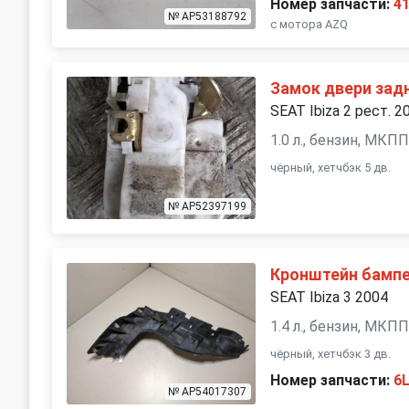
Номер запчасти:
4
№ AP53188792
с мотора AZQ
Замок двери зад
SEAT Ibiza 2 рест. 2
1.0 л., бензин, МКП
чёрный, хетчбэк 5 дв.
№ AP52397199
Кронштейн бампе
SEAT Ibiza 3 2004
1.4 л., бензин, МКП
чёрный, хетчбэк 3 дв.
Номер запчасти:
6
№ AP54017307