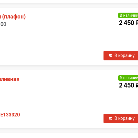
В наличи
 (плафон)
2 450 
000
П
В корзину
В наличи
пливная
2 450 
П
3E133320
В корзину