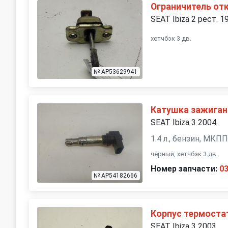
Ограничитель от
SEAT Ibiza 2 рест. 1
хетчбэк 3 дв.
№ AP53629941
Катушка зажиган
SEAT Ibiza 3 2004
1.4 л., бензин, МКП
чёрный, хетчбэк 3 дв.
Номер запчасти:
0
№ AP54182666
Корпус термоста
SEAT Ibiza 3 2003