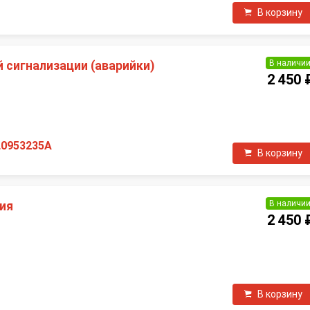
В корзину
В наличи
 сигнализации (аварийки)
2 450 
П
L0953235A
В корзину
В наличи
ия
2 450 
П
В корзину