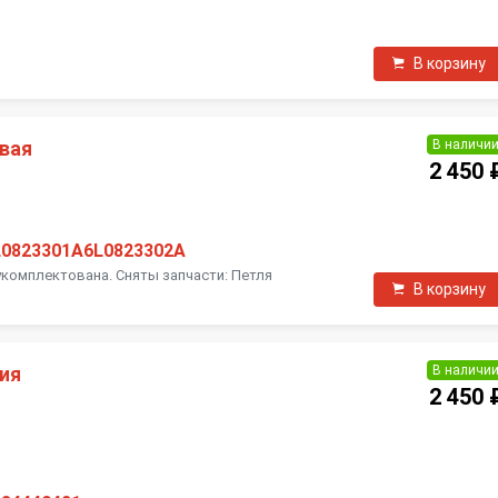
П
В корзину
В наличи
авая
2 450 
L0823301A6L0823302A
укомплектована. Сняты запчасти: Петля
В корзину
В наличи
ия
2 450 
П