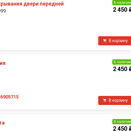
В наличи
крывания двери передней
2 450 
999
В корзину
В наличи
ия
2 450 
П
36905715
В корзину
В наличи
та
2 450 