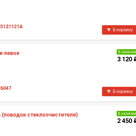
П
45121121A
В корзину
В наличи
е левое
3 120 
П
76047
В корзину
В наличи
(поводок стеклоочистителя)
2 450 