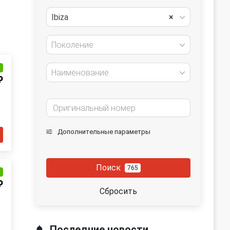
Ibiza
×
Поколение
и
Наименование
₽
Дополнительные параметры
Поиск
765
и
₽
Сбросить
Последние новости