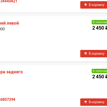
134440421
В корзину
В наличи
ней левой
2 450 
000
П
В корзину
В наличи
ра заднего
2 450 
П
L6807394
В корзину