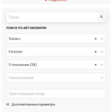
подвеска
рулевое управление
салон
система охлаждения
стекла
стеклоочистители
ПОИСК ПО АВТОМОБИЛЮ
топливная система
тормозная система
Subaru
×
трансмиссия
электрика
Forester
×
5 поколение (SK)
×
Наименование
Дополнительные параметры