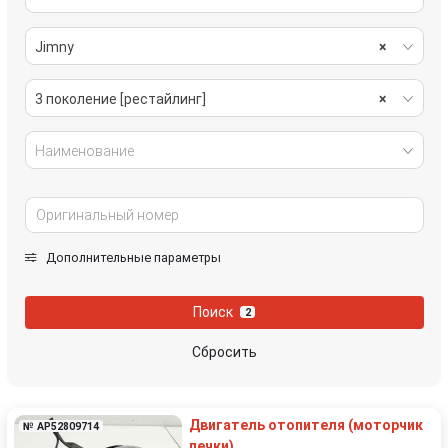
Jimny
×
3 поколение [рестайлинг]
×
Наименование
Дополнительные параметры
Поиск
2
Сбросить
Двигатель отопителя (моторчик
№ AP52809714
печки)