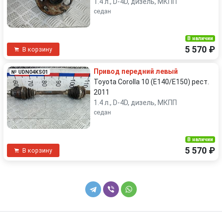
1.4 л., D-4D, дизель, МКПП
седан
В наличии
5 570 ₽
В корзину
Привод передний левый
№ UDN04KS01
Toyota Corolla 10 (E140/E150) рест.
2011
1.4 л., D-4D, дизель, МКПП
седан
В наличии
5 570 ₽
В корзину