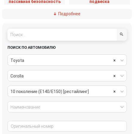
пассивная безопасность
подвеска
Подробнее
рулевое управление
салон
система охлаждения
стекла
стеклоочистители
топливная система
ПОИСК ПО АВТОМОБИЛЮ
тормозная система
трансмиссия
Toyota
×
электрика
Corolla
×
10 поколение (E140/E150) [рестайлинг]
×
Наименование