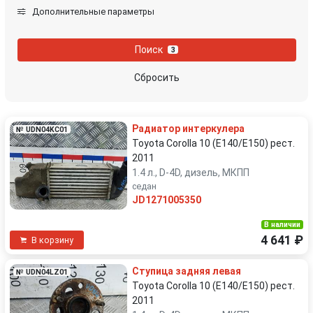
Дополнительные параметры
Поиск
3
Сбросить
Радиатор интеркулера
№ UDN04KC01
Toyota Corolla 10 (E140/E150) рест.
2011
1.4 л., D-4D, дизель, МКПП
седан
JD1271005350
В наличии
4 641 ₽
В корзину
Ступица задняя левая
№ UDN04LZ01
Toyota Corolla 10 (E140/E150) рест.
2011