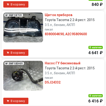
840 ₽
В корзину
Щиток приборов
№ 5MF10IT01
Toyota Tacoma 2 2-й рест. 2015
3.5 л., бензин, АКПП
пикап
8380004K90
,
A2C95809600
В наличии
4 641 ₽
В корзину
Насос ГУ бензиновый
№ 5MF10DH01
Toyota Tacoma 2 2-й рест. 2015
3.5 л., бензин, АКПП
пикап
D5J24332
В наличии
6 416 ₽
В корзину