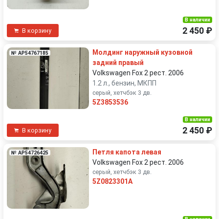
В наличии
2 450 ₽
В корзину
Молдинг наружный кузовной
№ AP54767185
задний правый
Volkswagen Fox 2 рест. 2006
1.2 л., бензин, МКПП
серый, хетчбэк 3 дв.
5Z3853536
В наличии
2 450 ₽
В корзину
Петля капота левая
№ AP54726425
Volkswagen Fox 2 рест. 2006
серый, хетчбэк 3 дв.
5Z0823301A