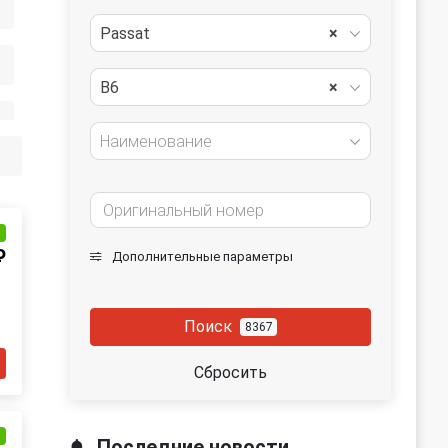
Passat
×
B6
×
Наименование
и
₽
Дополнительные параметры
Поиск
8367
Сбросить
и
Последние новости