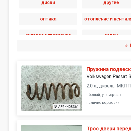
диски
другие
оптика
рулевое управление
салон
стекла
стеклоочистител
трансмиссия
электрика
Пружина подвеск
Volkswagen Passat 
2.0 л., дизель, МКП
чёрный, универсал
наличие коррозии
№ AP54408361
Трос двери пере