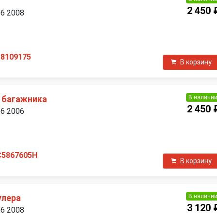
2 450 
B6 2008
П
38109175
В корзину
В наличи
 багажника
2 450 
B6 2006
П
C5867605H
В корзину
В наличи
улера
3 120 
B6 2008