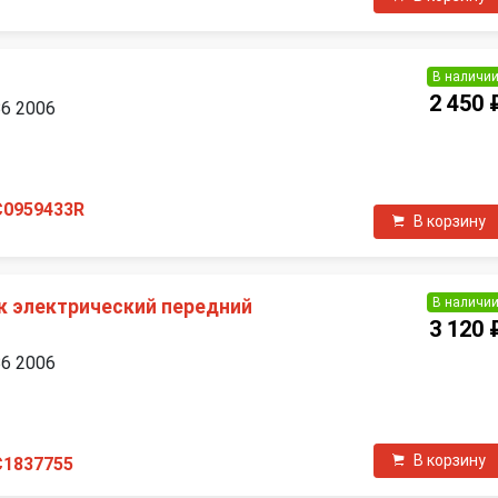
В наличи
2 450 
B6 2006
П
C0959433R
В корзину
В наличи
 электрический передний
3 120 
B6 2006
П
В корзину
C1837755