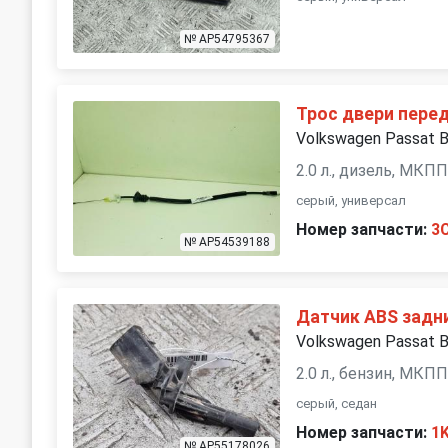
№ AP54795367
Трос двери пере
Volkswagen Passat 
2.0 л., дизель, МКП
серый, универсал
Номер запчасти:
3
№ AP54539188
Датчик ABS задн
Volkswagen Passat 
2.0 л., бензин, МКП
серый, седан
Номер запчасти:
1
№ AP55178026