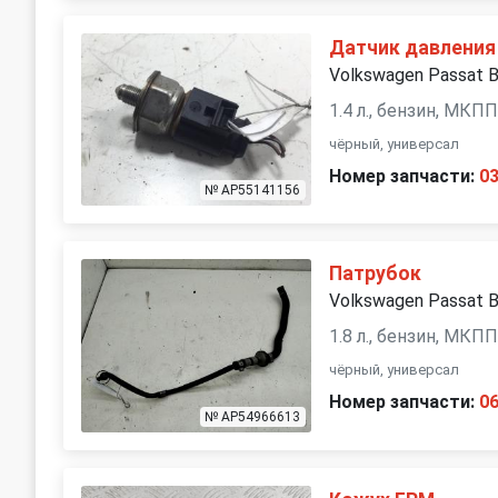
Датчик давления
Volkswagen Passat 
1.4 л., бензин, МКП
чёрный, универсал
Номер запчасти:
0
№ AP55141156
Патрубок
Volkswagen Passat 
1.8 л., бензин, МКП
чёрный, универсал
Номер запчасти:
0
№ AP54966613