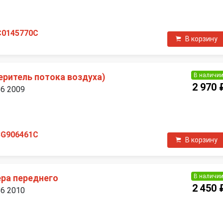
C0145770C
В корзину
В наличи
еритель потока воздуха)
2 970 
B6 2009
П
3G906461C
В корзину
В наличи
ра переднего
2 450 
B6 2010
П