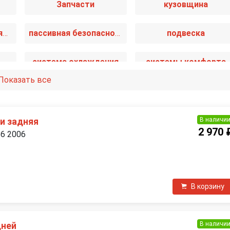
Запчасти
кузовщина
отопление и вентиляция
пассивная безопасность
подвеска
система охлаждения
системы комфорта
Показать все
и
топливная система
тормозная система
В наличи
и задняя
2 970 
B6 2006
П
В корзину
В наличи
дней