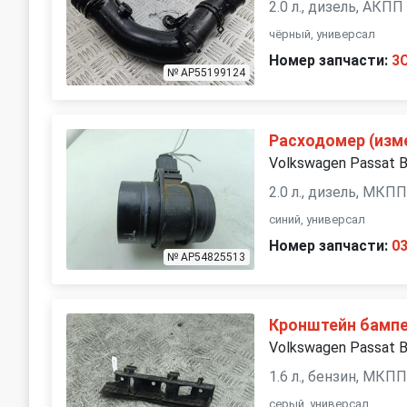
2.0 л., дизель, АКПП
чёрный, универсал
Номер запчасти:
3
№ AP55199124
Расходомер (изм
Volkswagen Passat 
2.0 л., дизель, МКП
синий, универсал
Номер запчасти:
0
№ AP54825513
Кронштейн бампе
Volkswagen Passat 
1.6 л., бензин, МКП
серый, универсал