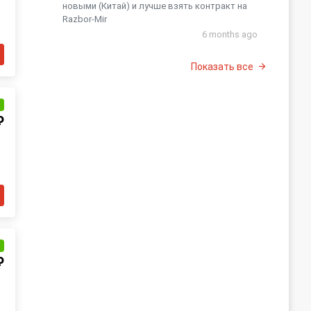
новыми (Китай) и лучше взять контракт на
Razbor-Mir
6 months ago
Показать все
и
₽
и
₽