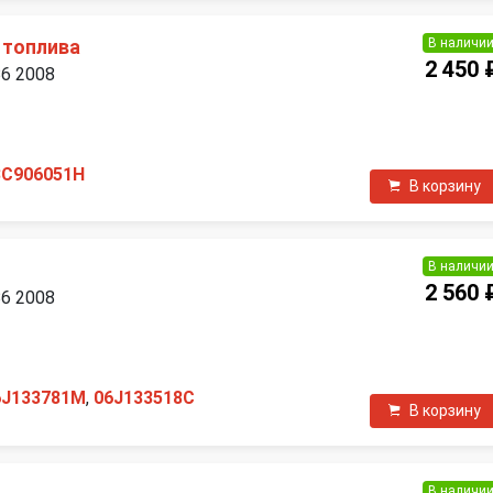
В наличи
 топлива
2 450 
B6 2008
П
3C906051H
В корзину
В наличи
2 560 
B6 2008
П
6J133781M
,
06J133518C
В корзину
В наличи