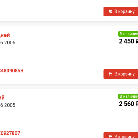
В корзину
В наличи
дней
2 450 
B6 2006
П
C4839085B
В корзину
В наличи
ий
2 560 
B6 2005
П
K0927807
В корзину