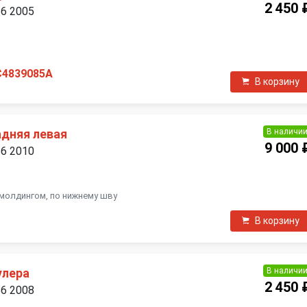
2 450 
B6 2005
П
C4839085A
В корзину
В наличи
адняя левая
9 000 
B6 2010
 молдингом, по нижнему шву
В корзину
В наличи
улера
2 450 
B6 2008