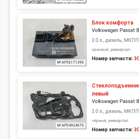
Блок комфорта
Volkswagen Passat 
2.0 л., дизель, МКП
красный, универсал
Номер запчасти:
3
№ AP55171395
Стеклоподъемник
левый
Volkswagen Passat 
2.0 л., дизель, МКП
чёрный, универсал
№ AP54924675
Номер запчасти:
3