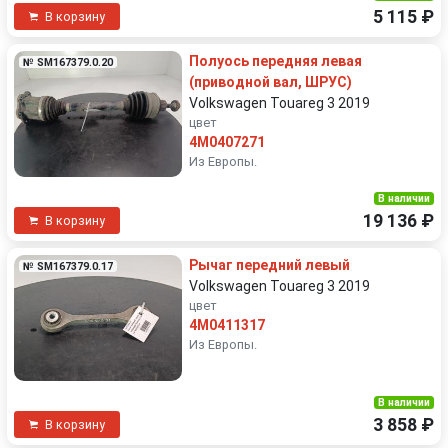
5 115 ₽
В корзину
Полуось передняя левая
№ SM167379.0.20
(приводной вал, ШРУС)
Volkswagen Touareg 3 2019
цвет
4M0407271
Из Европы.
В наличии
19 136 ₽
В корзину
Рычаг передний левый
№ SM167379.0.17
Volkswagen Touareg 3 2019
цвет
4M0411317
Из Европы.
В наличии
3 858 ₽
В корзину