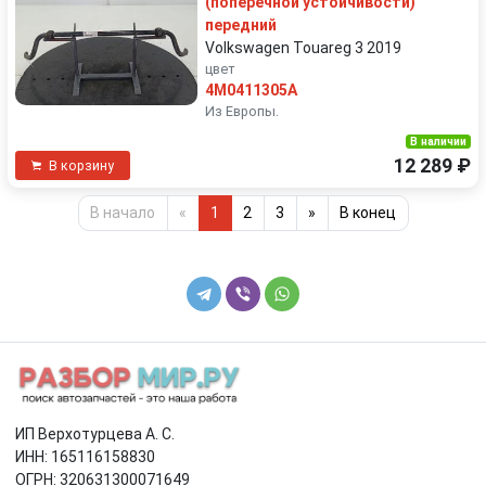
(поперечной устойчивости)
передний
Volkswagen Touareg 3 2019
цвет
4M0411305A
Из Европы.
В наличии
12 289 ₽
В корзину
В начало
«
1
2
3
»
В конец
ИП Верхотурцева А. С.
ИНН: 165116158830
ОГРН: 320631300071649