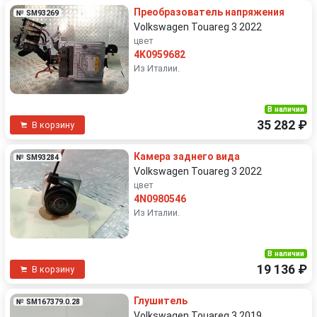
Преобразователь напряжения
№ SM93269
Volkswagen Touareg 3 2022
цвет
4K0959682
Из Италии.
В наличии
35 282 ₽
В корзину
Камера заднего вида
№ SM93284
Volkswagen Touareg 3 2022
цвет
4N0980546
Из Италии.
В наличии
19 136 ₽
В корзину
Глушитель
№ SM167379.0.28
Volkswagen Touareg 3 2019