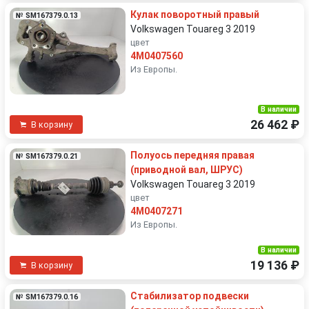
Кулак поворотный правый
№ SM167379.0.13
Volkswagen Touareg 3 2019
цвет
4M0407560
Из Европы.
В наличии
26 462 ₽
В корзину
Полуось передняя правая
№ SM167379.0.21
(приводной вал, ШРУС)
Volkswagen Touareg 3 2019
цвет
4M0407271
Из Европы.
В наличии
19 136 ₽
В корзину
Стабилизатор подвески
№ SM167379.0.16