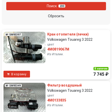
Поиск
230
Сбросить
Кран отопителя (печки)
№ SM93397
Volkswagen Touareg 3 2022
цвет
4M0819067M
Из Италии.
В наличии
7 745 ₽
В корзину
Фильтр воздушный
№ SM93349
Volkswagen Touareg 3 2022
цвет
4M0133835
Из Италии.