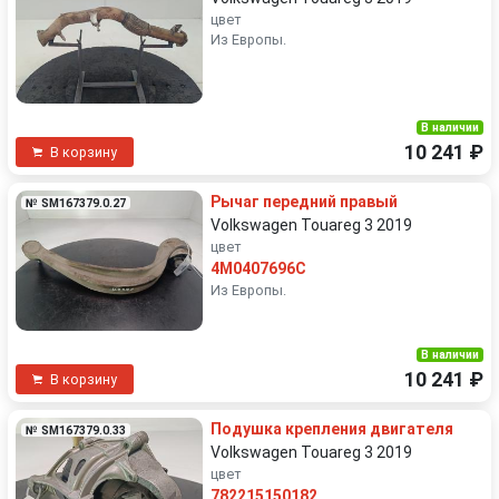
цвет
Из Европы.
В наличии
10 241 ₽
В корзину
Рычаг передний правый
№ SM167379.0.27
Volkswagen Touareg 3 2019
цвет
4M0407696C
Из Европы.
В наличии
10 241 ₽
В корзину
Подушка крепления двигателя
№ SM167379.0.33
Volkswagen Touareg 3 2019
цвет
782215150182