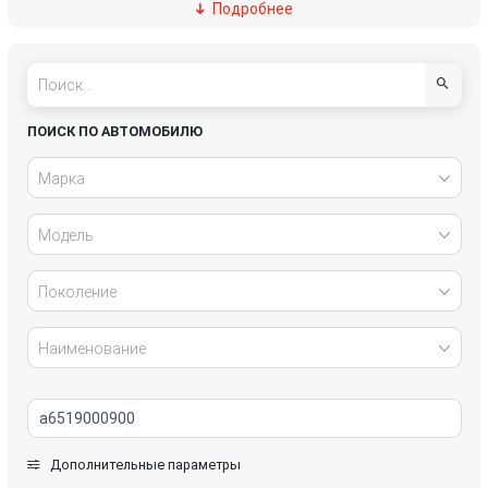
Подробнее
Dacia (Renault)
Daewoo
DAF
Daihatsu
Dodge
Fiat
ПОИСК ПО АВТОМОБИЛЮ
Ford
Geely
Марка
Genesis
Great Wall
Модель
Honda
Hummer
Поколение
Hyundai
Infiniti
Наименование
Isuzu
IVECO
Jaguar
Jeep
Дополнительные параметры