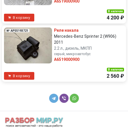
Rover
Saab
A6519000900
В наличии
Saturn
SEAT
4 200 ₽
В корзину
Skoda
Smart
Реле накала
№ AP55193721
Mercedes-Benz Sprinter 2 (W906)
2011
SsangYong
Subaru
2.2 л., дизель, МКПП
серый, микроавтобус
Suzuki
Tesla
A6519000900
В наличии
Toyota
Volkswagen
2 560 ₽
В корзину
Volvo