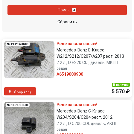
Kia
Lamborghini
Поиск
3
Lancia
Land Rover
Сбросить
LDV
Lexus
Реле накала свечей
№ PEP14OK01
MAN
Mazda
Mercedes-Benz E-Класс
W212/S212/C207/A207 рест. 2013
Mercedes-Benz
MG
2.2 л., D E220 CDI, дизель, МКПП
седан
A6519000900
Mini
Mitsubishi
В наличии
Nissan
Opel
5 570 ₽
В корзину
Реле накала свечей
Peugeot
Porsche
№ 1EP16OK01
Mercedes-Benz C-Класс
W204/S204/C204 рест. 2012
Proton
Renault
2.2 л., D C200 CDI, дизель, АКПП
седан