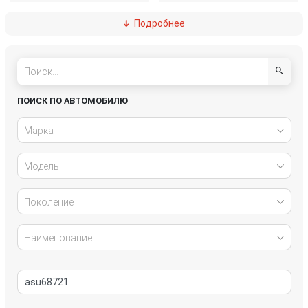
Подробнее
Dacia (Renault)
Daewoo
DAF
Daihatsu
Dodge
Fiat
ПОИСК ПО АВТОМОБИЛЮ
Ford
Geely
Марка
Genesis
Great Wall
Модель
Honda
Hummer
Поколение
Hyundai
Infiniti
Наименование
Isuzu
IVECO
Jaguar
Jeep