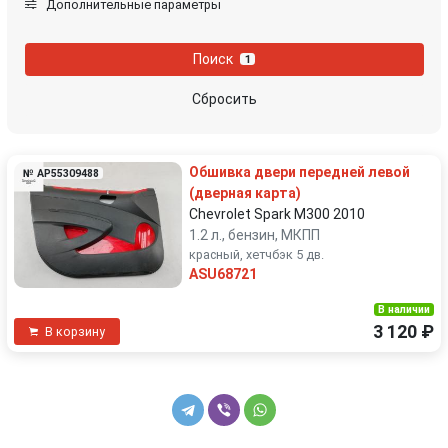
Дополнительные параметры
Kia
Lamborghini
Поиск
1
Lancia
Land Rover
Сбросить
LDV
Lexus
Обшивка двери передней левой
№ AP55309488
MAN
Mazda
(дверная карта)
Chevrolet Spark M300 2010
Mercedes-Benz
MG
1.2 л., бензин, МКПП
красный, хетчбэк 5 дв.
ASU68721
Mini
Mitsubishi
В наличии
Nissan
Opel
3 120 ₽
В корзину
Peugeot
Porsche
Proton
Renault