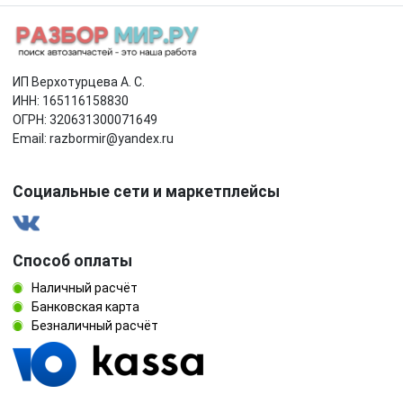
Rover
Saab
Saturn
SEAT
ИП Верхотурцева А. С.
ИНН: 165116158830
Skoda
Smart
ОГРН: 320631300071649
Email: razbormir@yandex.ru
SsangYong
Subaru
Социальные сети и маркетплейсы
Suzuki
Tesla
Toyota
Volkswagen
Способ оплаты
Наличный расчёт
Volvo
Банковская карта
Безналичный расчёт