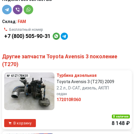
Склад:
FAM
Бесплатный номер
+7 (800) 505-90-31
Другие запчасти Toyota Avensis 3 поколение
(T270)
Турбина дизельная
№ 61Z17BK01
Toyota Avensis 3 (T270) 2009
2.2 л., D-CAT, дизель, АКПП
седан
172010R060
В наличии
8 148 ₽
В корзину