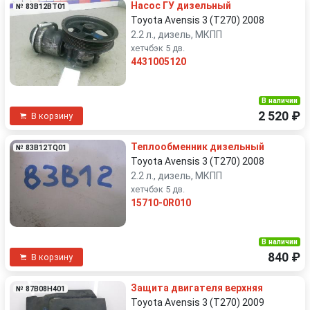
Насос ГУ дизельный
№ 83B12BT01
Toyota Avensis 3 (T270) 2008
2.2 л., дизель, МКПП
хетчбэк 5 дв.
4431005120
В наличии
2 520 ₽
В корзину
Теплообменник дизельный
№ 83B12TQ01
Toyota Avensis 3 (T270) 2008
2.2 л., дизель, МКПП
хетчбэк 5 дв.
15710-0R010
В наличии
840 ₽
В корзину
Защита двигателя верхняя
№ 87B08H401
Toyota Avensis 3 (T270) 2009