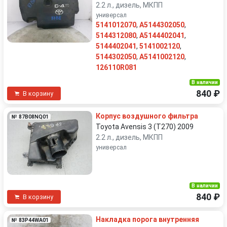
2.2 л., дизель, МКПП
универсал
5141012070
,
A5144302050
,
5144312080
,
A5144402041
,
5144402041
,
5141002120
,
5144302050
,
A5141002120
,
126110R081
В наличии
840 ₽
В корзину
Корпус воздушного фильтра
№ 87B08NQ01
Toyota Avensis 3 (T270) 2009
2.2 л., дизель, МКПП
универсал
В наличии
840 ₽
В корзину
Накладка порога внутренняя
№ 83P44WA01