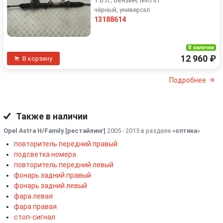
1.8 л., бензин, МКПП
чёрный, универсал
13188614
В наличии
12 960 ₽
В корзину
Подробнее
Также в наличии
Opel Astra H/Family [рестайлинг]
2005 - 2015 в разделе
«оптика
»
повторитель передний правый
подсветка номера
повторитель передний левый
фонарь задний правый
фонарь задний левый
фара левая
фара правая
стоп-сигнал