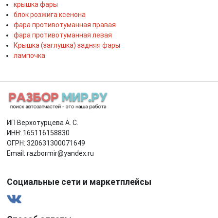
крышка фары
блок розжига ксенона
фара противотуманная правая
фара противотуманная левая
Крышка (заглушка) задняя фары
лампочка
ИП Верхотурцева А. С.
ИНН: 165116158830
ОГРН: 320631300071649
Email: razbormir@yandex.ru
Социальные сети и маркетплейсы