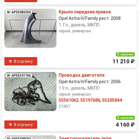
Крыло переднее правое
№ AP55085580
Opel Astra H/Family рест. 2008
1.7 л., дизель, МКПП
серый, универсал
В наличии
11 210 ₽
В корзину
Проводка двигателя
№ AP55341766
Opel Astra H/Family рест. 2006
1.9 л., дизель, МКПП
серый, универсал
55561062
,
55197686
,
55205844
Z19DT
В наличии
4 160 ₽
В корзину
Электроусилитель руля
№ AP55398592