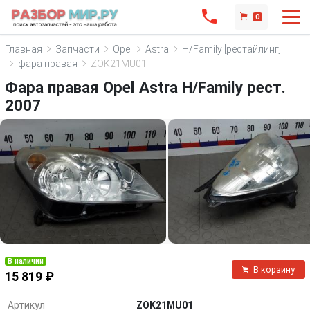
0
Главная
Запчасти
Opel
Astra
H/Family [рестайлинг]
фара правая
ZOK21MU01
Фара правая Opel Astra H/Family рест.
2007
В наличии
В корзину
15 819 ₽
Артикул
ZOK21MU01