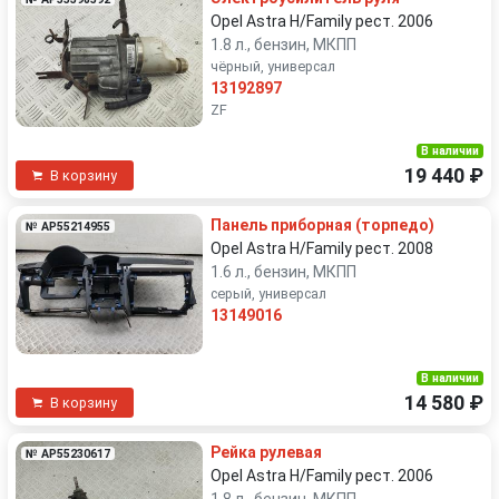
Opel Astra H/Family рест. 2006
1.8 л., бензин, МКПП
чёрный, универсал
13192897
ZF
В наличии
19 440 ₽
В корзину
Панель приборная (торпедо)
№ AP55214955
Opel Astra H/Family рест. 2008
1.6 л., бензин, МКПП
серый, универсал
13149016
В наличии
14 580 ₽
В корзину
Рейка рулевая
№ AP55230617
Opel Astra H/Family рест. 2006