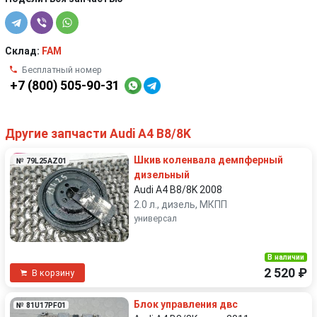
Склад:
FAM
Бесплатный номер
+7 (800) 505-90-31
Другие запчасти Audi A4 B8/8K
Шкив коленвала демпферный
№ 79L25AZ01
дизельный
Audi A4 B8/8K 2008
2.0 л., дизель, МКПП
универсал
В наличии
2 520 ₽
В корзину
Блок управления двс
№ 81U17PF01