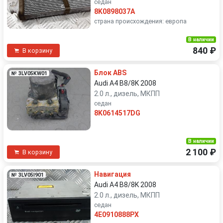
седан
8K0898037A
страна происхождения: европа
В наличии
840 ₽
В корзину
Блок ABS
№ 3LV05KW01
Audi A4 B8/8K 2008
2.0 л., дизель, МКПП
седан
8K0614517DG
В наличии
2 100 ₽
В корзину
Навигация
№ 3LV05I901
Audi A4 B8/8K 2008
2.0 л., дизель, МКПП
седан
4E0910888PX