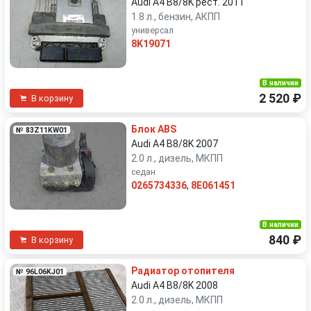
Audi A4 B8/8K рест. 2011
1.8 л., бензин, АКПП
универсал
8K19071
В наличии
2 520 ₽
В корзину
Блок ABS
№ 83Z11KW01
Audi A4 B8/8K 2007
2.0 л., дизель, МКПП
седан
0265734336
,
8E061451
В наличии
840 ₽
В корзину
Радиатор отопителя
№ 96L06KJ01
Audi A4 B8/8K 2008
2.0 л., дизель, МКПП