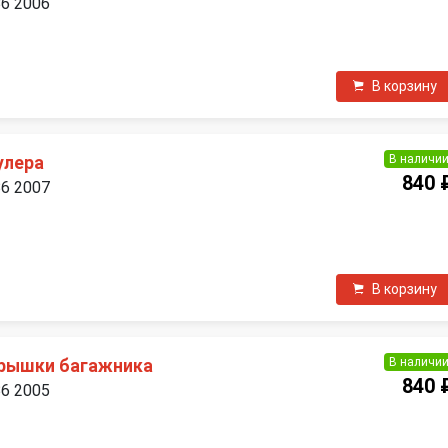
B6 2006
П
В корзину
В наличи
улера
840 
B6 2007
В корзину
В наличи
крышки багажника
840 
B6 2005
П