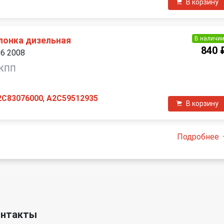
В корзину
В наличи
лонка дизельная
840 
B6 2008
 МКПП
2C83076000
,
A2C59512935
В корзину
Подробнее
онтакты