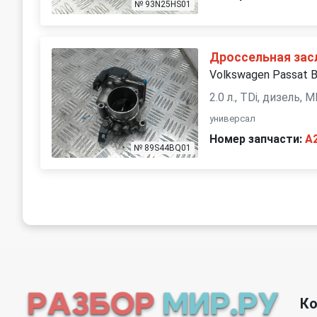
№ 93N25HS01
Дроссельная зас
Volkswagen Passat 
2.0 л., TDi, дизель,
универсал
Номер запчасти:
A
№ 89S44BQ01
К