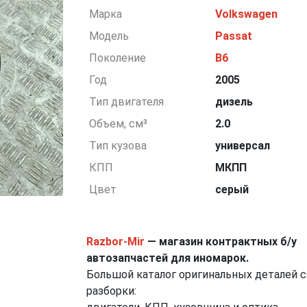
Марка
Volkswagen
Модель
Passat
Поколение
B6
Год
2005
Тип двигателя
дизель
Объем, см³
2.0
Тип кузова
универсал
КПП
МКПП
Цвет
серый
Razbor-Mir
— магазин контрактных б/у
автозапчастей для иномарок.
Большой каталог оригинальных деталей с
разборки: