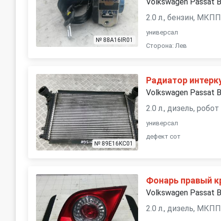
Volkswagen Passat 
2.0 л., бензин, МКП
универсал
№ 88A16IR01
Сторона: Лев
Радиатор интерк
Volkswagen Passat 
2.0 л., дизель, робот
универсал
дефект сот
№ 89E16KC01
Фонарь правый 
Volkswagen Passat 
2.0 л., дизель, МКП