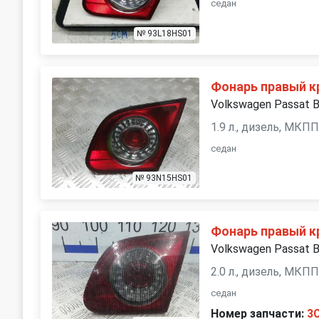
седан
№ 93L18HS01
Фонарь правый 
Volkswagen Passat 
1.9 л., дизель, МКП
седан
№ 93N15HS01
Фонарь правый 
Volkswagen Passat 
2.0 л., дизель, МКП
седан
Номер запчасти:
3