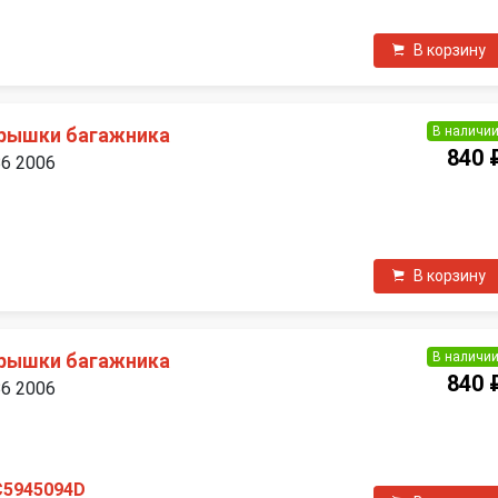
В корзину
В наличи
крышки багажника
840 
B6 2006
П
В корзину
В наличи
крышки багажника
840 
B6 2006
П
C5945094D