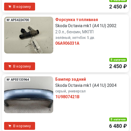
В наличии
2 450 ₽
В корзину
Форсунка топливная
№ AP54224700
Skoda Octavia mk1 (A4 1U) 2002
2.0 л., бензин, МКПП
зелёный, хетчбэк 5 дв.
06A906031A
В наличии
2 450 ₽
В корзину
Бампер задний
№ AP55133964
Skoda Octavia mk1 (A4 1U) 2004
серый, универсал
1U9807421B
В наличии
6 480 ₽
В корзину