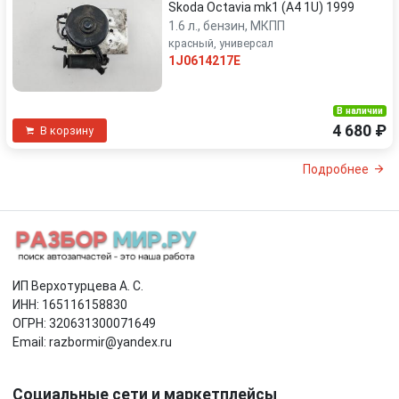
Skoda Octavia mk1 (A4 1U) 1999
1.6 л., бензин, МКПП
красный, универсал
1J0614217E
В наличии
4 680 ₽
В корзину
Подробнее
ИП Верхотурцева А. С.
ИНН: 165116158830
ОГРН: 320631300071649
Email: razbormir@yandex.ru
Социальные сети и маркетплейсы