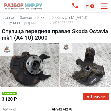
0
Главная
Запчасти
Skoda
Octavia mk1 (A4 1U)
ступица передняя правая
AP54274278
Ступица передняя правая Skoda Octavia
mk1 (A4 1U) 2000
В наличии
В корзину
3 120 ₽
Артикул
AP54274278