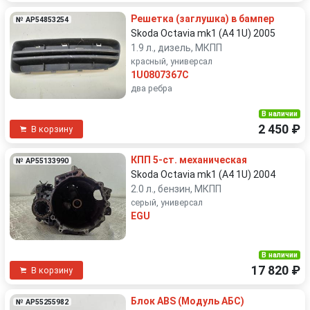
Решетка (заглушка) в бампер
№ AP54853254
Skoda Octavia mk1 (A4 1U) 2005
1.9 л., дизель, МКПП
красный, универсал
1U0807367C
два ребра
В наличии
2 450 ₽
В корзину
КПП 5-ст. механическая
№ AP55133990
Skoda Octavia mk1 (A4 1U) 2004
2.0 л., бензин, МКПП
серый, универсал
EGU
В наличии
17 820 ₽
В корзину
Блок ABS (Модуль АБС)
№ AP55255982