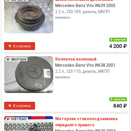
Mercedes-Benz Vito W639 2005
2.2 л., CDI 109, дизель, МКПП
минивэн
В наличии
4 200 ₽
В корзину
Колпачок колесный
№ 48E31QI04
Mercedes-Benz Vito W638 2001
2.2 л., CDI 110, дизель, МКПП
минивэн
В наличии
840 ₽
В корзину
Моторчик стеклоподъемника
№ 91B17E601
переднего правого