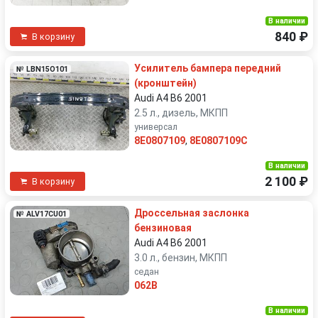
В наличии
840 ₽
В корзину
Усилитель бампера передний
№ LBN15O101
(кронштейн)
Audi A4 B6 2001
2.5 л., дизель, МКПП
универсал
8E0807109
,
8E0807109C
В наличии
2 100 ₽
В корзину
Дроссельная заслонка
№ ALV17CU01
бензиновая
Audi A4 B6 2001
3.0 л., бензин, МКПП
седан
062B
В наличии