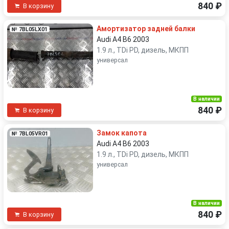
840 ₽
В корзину
Амортизатор задней балки
№ 7BL05LX01
Audi A4 B6 2003
1.9 л., TDi PD, дизель, МКПП
универсал
В наличии
840 ₽
В корзину
Замок капота
№ 7BL05VR01
Audi A4 B6 2003
1.9 л., TDi PD, дизель, МКПП
универсал
В наличии
840 ₽
В корзину