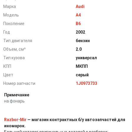
Марка
Audi
Модель
A4
Поколение
B6
Год
2002
Тип двигателя
бензин
Объем, см³
2.0
Тип кузова
универсал
КПП
МКПП
Цвет
серый
Номер запчасти
1J0973733
Примечание
на фонарь
Razbor-Mir
— магазин контрактных б/у автозапчастей для
иномарок.