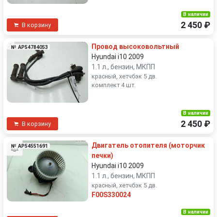
В наличии
2 450 ₽
В корзину
Провод высоковольтный
№ AP54784053
Hyundai i10 2009
1.1 л., бензин, МКПП
красный, хетчбэк 5 дв.
комплект 4 шт.
В наличии
2 450 ₽
В корзину
Двигатель отопителя (моторчик
№ AP54551691
печки)
Hyundai i10 2009
1.1 л., бензин, МКПП
красный, хетчбэк 5 дв.
F00S330024
В наличии