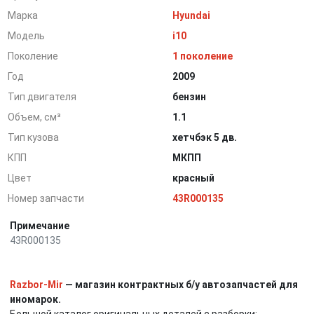
Марка
Hyundai
Модель
i10
Поколение
1 поколение
Год
2009
Тип двигателя
бензин
Объем, см³
1.1
Тип кузова
хетчбэк 5 дв.
КПП
МКПП
Цвет
красный
Номер запчасти
43R000135
Примечание
43R000135
Razbor-Mir
— магазин контрактных б/у автозапчастей для
иномарок.