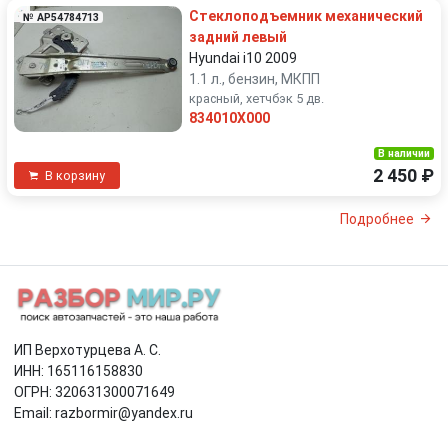
Стеклоподъемник механический
№ AP54784713
задний левый
Hyundai i10 2009
1.1 л., бензин, МКПП
красный, хетчбэк 5 дв.
834010X000
В наличии
2 450 ₽
В корзину
Подробнее
ИП Верхотурцева А. С.
ИНН: 165116158830
ОГРН: 320631300071649
Email: razbormir@yandex.ru