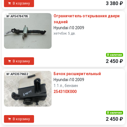
3 380 ₽
В корзину
Ограничитель открывания двери
№ AP54784795
задней
Hyundai i10 2009
хетчбэк 5 дв.
В наличии
2 450 ₽
В корзину
Бачок расширительный
№ AP53579652
Hyundai i10 2009
1.1 л., бензин
254310X000
В наличии
2 450 ₽
В корзину