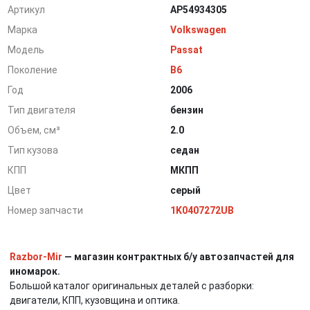
Артикул
AP54934305
Марка
Volkswagen
Модель
Passat
Поколение
B6
Год
2006
Тип двигателя
бензин
Объем, см³
2.0
Тип кузова
седан
КПП
МКПП
Цвет
серый
Номер запчасти
1K0407272UB
Razbor-Mir
— магазин контрактных б/у автозапчастей для
иномарок.
Большой каталог оригинальных деталей с разборки:
двигатели, КПП, кузовщина и оптика.