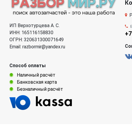
К
Р
ИП Верхотурцева А. С.
ИНН: 165116158830
+7
ОГРН: 320631300071649
Со
Email: razbormir@yandex.ru
Способ оплаты
Наличный расчёт
Банковская карта
Безналичный расчёт