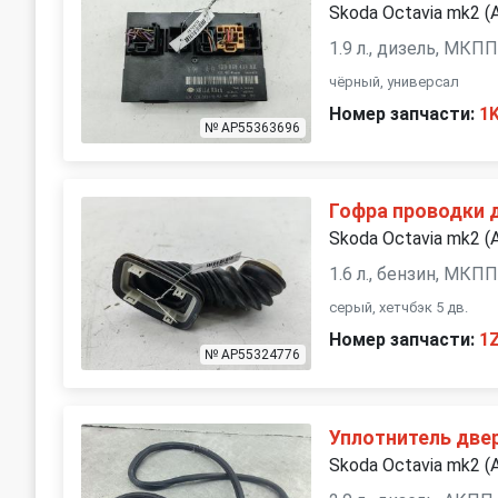
Skoda Octavia mk2 (
1.9 л., дизель, МКП
чёрный, универсал
Номер запчасти:
1
№ AP55363696
Гофра проводки 
Skoda Octavia mk2 (
1.6 л., бензин, МКП
серый, хетчбэк 5 дв.
Номер запчасти:
1
№ AP55324776
Уплотнитель две
Skoda Octavia mk2 (