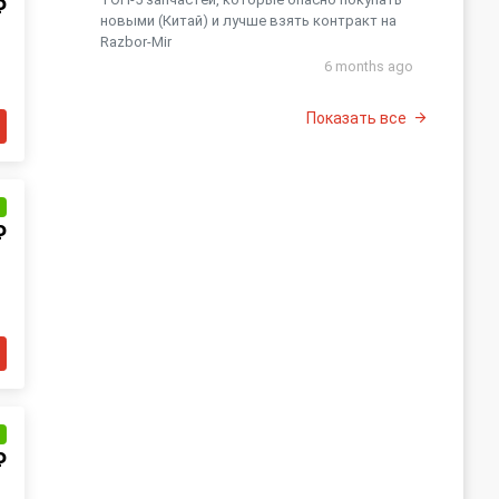
₽
новыми (Китай) и лучше взять контракт на
Razbor-Mir
6 months ago
Показать все
и
₽
и
₽