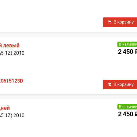
В корзину
В наличи
й левый
2 450 
A5 1Z) 2010
K0615123D
В корзину
В наличи
дней
2 450 
A5 1Z) 2010