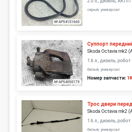
2.0 л., дизель, АКПП
серый, универсал
№ AP54151660
Суппорт передни
Skoda Octavia mk2 (
1.6 л., дизель, робот
белый, универсал
Номер запчасти:
1
№ AP54050179
Трос двери пере
Skoda Octavia mk2 (
1.6 л., дизель, робот
белый, универсал