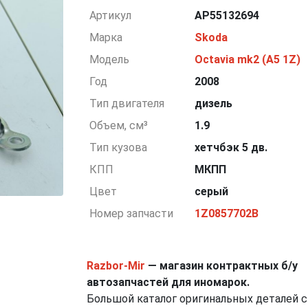
Артикул
AP55132694
Марка
Skoda
Модель
Octavia mk2 (A5 1Z)
Год
2008
Тип двигателя
дизель
Объем, см³
1.9
Тип кузова
хетчбэк 5 дв.
КПП
МКПП
Цвет
серый
Номер запчасти
1Z0857702B
Razbor-Mir
— магазин контрактных б/у
автозапчастей для иномарок.
Большой каталог оригинальных деталей с