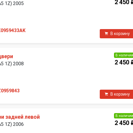
2 450 
A5 1Z) 2005
П
K0959433AK
В корзину
В наличи
двери
2 450 
A5 1Z) 2008
П
Z0959843
В корзину
В наличи
ри задней левой
2 450 
A5 1Z) 2006