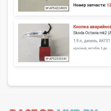
Номер запчасти:
1
№ AP54224909
Кнопка аварийной
Skoda Octavia mk2 (
1.9 л., дизель, АКПП
красный, хетчбэк 5 дв.
№ AP52535341