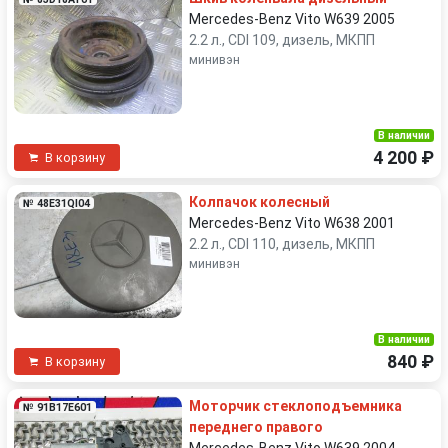
Mercedes-Benz Vito W639 2005
2.2 л., CDI 109, дизель, МКПП
минивэн
В наличии
4 200 ₽
В корзину
Колпачок колесный
№ 48E31QI04
Mercedes-Benz Vito W638 2001
2.2 л., CDI 110, дизель, МКПП
минивэн
В наличии
840 ₽
В корзину
Моторчик стеклоподъемника
№ 91B17E601
переднего правого