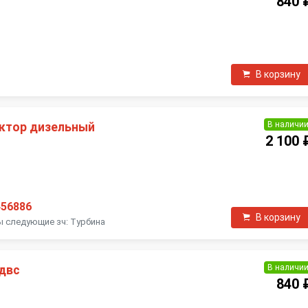
840 
П
В корзину
В наличи
ктор дизельный
2 100 
П
456886
В корзину
ы следующие зч: Турбина
В наличи
 двс
840 