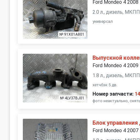
Ford Mondeo 4 2008
2.0 л., дизель, МКП
универсал
№ 91X01A801
Выпускной колле
Ford Mondeo 4 2009
1.8 л., дизель, МКП
хетчбэк 5 дв.
Номер запчасти:
1
№ 4LV37BJ01
фото неактуально, снят
Блок управления
Ford Mondeo 4 2007