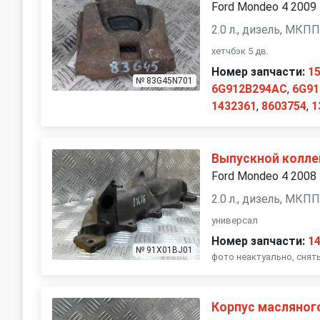
Ford Mondeo 4 2009
2.0 л., дизель, МКП
хетчбэк 5 дв.
Номер запчасти:
1
№ 83G45N701
6G912B294AC
,
6G91
1432361
,
8603754
,
1
Выпускной колле
Ford Mondeo 4 2008
2.0 л., дизель, МКП
универсал
Номер запчасти:
1
№ 91X01BJ01
фото неактуально, снят
Корпус масляног