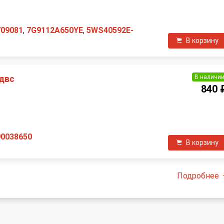
П
709081
,
7G9112A650YE
,
5WS40592E-
В корзину
В наличи
 двс
840 
П
90038650
В корзину
Подробнее