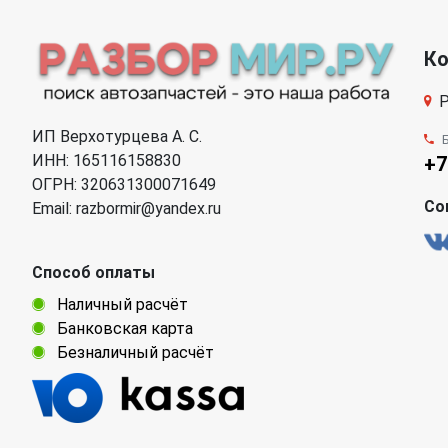
К
Р
ИП Верхотурцева А. С.
ИНН: 165116158830
+7
ОГРН: 320631300071649
Со
Email: razbormir@yandex.ru
Способ оплаты
Наличный расчёт
Банковская карта
Безналичный расчёт