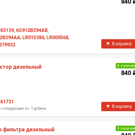
840 
П
583139
,
6G912B294AB
,
2B294AA
,
LR015386
,
LR000568
,
В корзину
379932
В наличи
ктор дизельный
840 
П
461731
В корзину
ы следующие зч: Турбина
В наличи
о фильтра дизельный