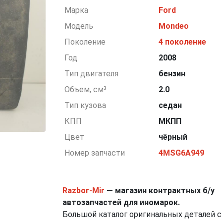
Марка
Ford
Модель
Mondeo
Поколение
4 поколение
Год
2008
Тип двигателя
бензин
Объем, см³
2.0
Тип кузова
седан
КПП
МКПП
Цвет
чёрный
Номер запчасти
4MSG6A949
Razbor-Mir
— магазин контрактных б/у
автозапчастей для иномарок.
Большой каталог оригинальных деталей с