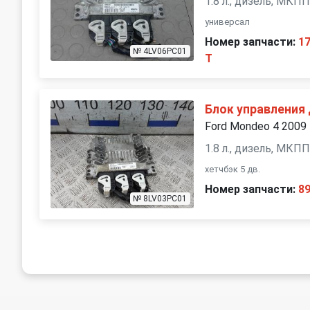
1.8 л., дизель, МКП
универсал
Номер запчасти:
1
№ 4LV06PC01
T
Блок управления
Ford Mondeo 4 2009
1.8 л., дизель, МКП
хетчбэк 5 дв.
Номер запчасти:
8
№ 8LV03PC01