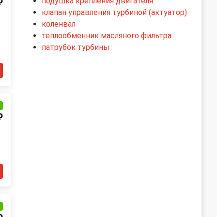
подушка крепления двигателя
₽
клапан управления турбиной (актуатор)
коленвал
теплообменник масляного фильтра
патрубок турбины
и
₽
и