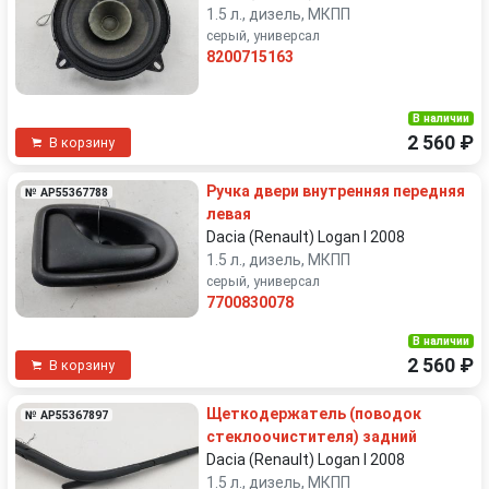
1.5 л., дизель, МКПП
серый, универсал
8200715163
В наличии
2 560 ₽
В корзину
Ручка двери внутренняя передняя
№ AP55367788
левая
Dacia (Renault) Logan I 2008
1.5 л., дизель, МКПП
серый, универсал
7700830078
В наличии
2 560 ₽
В корзину
Щеткодержатель (поводок
№ AP55367897
стеклоочистителя) задний
Dacia (Renault) Logan I 2008
1.5 л., дизель, МКПП