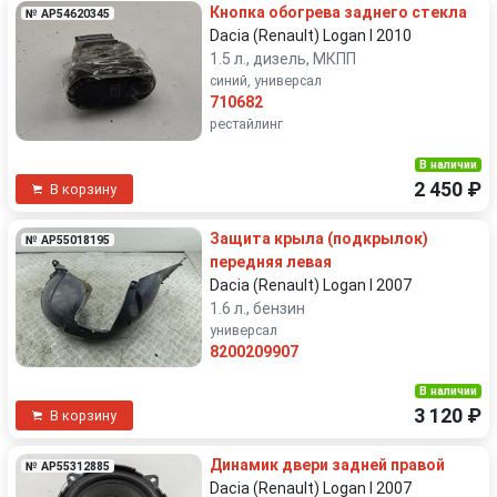
Кнопка обогрева заднего стекла
№ AP54620345
Dacia (Renault) Logan I 2010
1.5 л., дизель, МКПП
синий, универсал
710682
рестайлинг
В наличии
2 450 ₽
В корзину
Защита крыла (подкрылок)
№ AP55018195
передняя левая
Dacia (Renault) Logan I 2007
1.6 л., бензин
универсал
8200209907
В наличии
3 120 ₽
В корзину
Динамик двери задней правой
№ AP55312885
Dacia (Renault) Logan I 2007