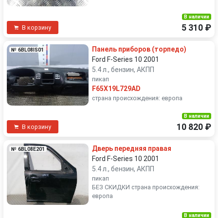
В наличии
5 310 ₽
В корзину
Панель приборов (торпедо)
№ 6BL08IS01
Ford F-Series 10 2001
5.4 л., бензин, АКПП
пикап
F65X19L729AD
страна происхождения: европа
В наличии
10 820 ₽
В корзину
Дверь передняя правая
№ 6BL08E201
Ford F-Series 10 2001
5.4 л., бензин, АКПП
пикап
БЕЗ СКИДКИ страна происхождения:
европа
В наличии