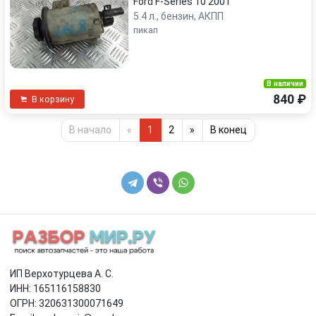
Ford F-Series 10 2001
5.4 л., бензин, АКПП
пикап
В наличии
840 ₽
В корзину
В начало
«
1
2
»
В конец
ИП Верхотурцева А. С.
ИНН: 165116158830
ОГРН: 320631300071649