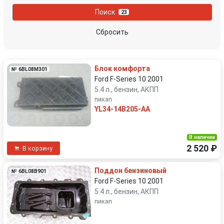
Поиск
23
Сбросить
Блок комфорта
№ 6BL08M301
Ford F-Series 10 2001
5.4 л., бензин, АКПП
пикап
YL34-14B205-AA
В наличии
2 520 ₽
В корзину
Поддон бензиновый
№ 6BL08B901
Ford F-Series 10 2001
5.4 л., бензин, АКПП
пикап