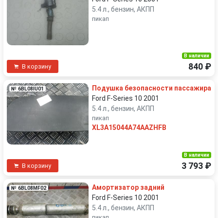
5.4 л., бензин, АКПП
пикап
В наличии
840 ₽
В корзину
Подушка безопасности пассажира
№ 6BL08IU01
Ford F-Series 10 2001
5.4 л., бензин, АКПП
пикап
XL3A15044A74AAZHFB
В наличии
3 793 ₽
В корзину
Амортизатор задний
№ 6BL08MF02
Ford F-Series 10 2001
5.4 л., бензин, АКПП
пикап