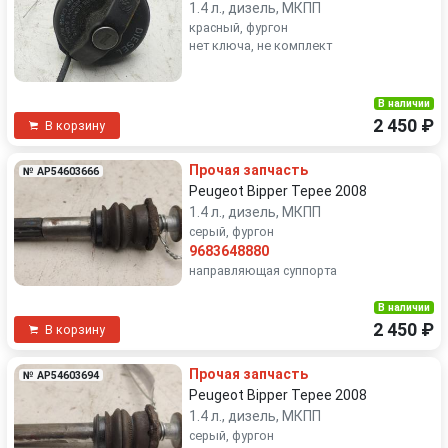
1.4 л., дизель, МКПП
красный, фургон
нет ключа, не комплект
В наличии
2 450 ₽
В корзину
Прочая запчасть
№ AP54603666
Peugeot Bipper Tepee 2008
1.4 л., дизель, МКПП
серый, фургон
9683648880
направляющая суппорта
В наличии
2 450 ₽
В корзину
Прочая запчасть
№ AP54603694
Peugeot Bipper Tepee 2008
1.4 л., дизель, МКПП
серый, фургон