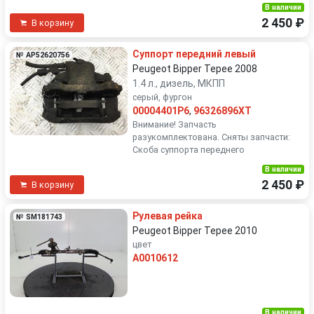
В наличии
2 450 ₽
В корзину
Суппорт передний левый
№ AP52620756
Peugeot Bipper Tepee 2008
1.4 л., дизель, МКПП
серый, фургон
00004401P6
,
96326896XT
Внимание! Запчасть
разукомплектована. Сняты запчасти:
Скоба суппорта переднего
В наличии
2 450 ₽
В корзину
Рулевая рейка
№ SM181743
Peugeot Bipper Tepee 2010
цвет
A0010612
В наличии