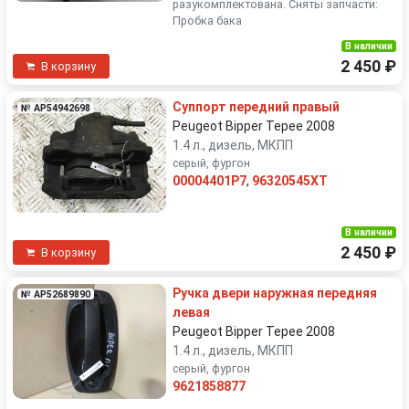
разукомплектована. Сняты запчасти:
Пробка бака
В наличии
2 450 ₽
В корзину
Суппорт передний правый
№ AP54942698
Peugeot Bipper Tepee 2008
1.4 л., дизель, МКПП
серый, фургон
00004401P7
,
96320545XT
В наличии
2 450 ₽
В корзину
Ручка двери наружная передняя
№ AP52689890
левая
Peugeot Bipper Tepee 2008
1.4 л., дизель, МКПП
серый, фургон
9621858877