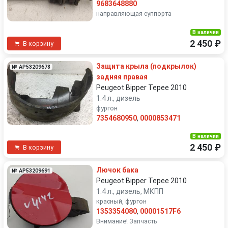
9683648880
направляющая суппорта
В наличии
2 450 ₽
В корзину
Защита крыла (подкрылок)
№ AP53209678
задняя правая
Peugeot Bipper Tepee 2010
1.4 л., дизель
фургон
7354680950
,
0000853471
В наличии
2 450 ₽
В корзину
Лючок бака
№ AP53209691
Peugeot Bipper Tepee 2010
1.4 л., дизель, МКПП
красный, фургон
1353354080
,
00001517F6
Внимание! Запчасть