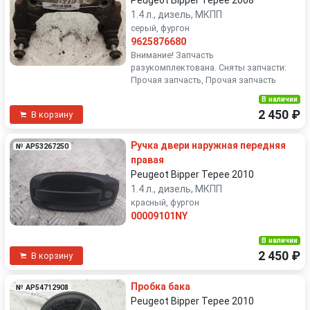
Peugeot Bipper Tepee 2008
1.4 л., дизель, МКПП
серый, фургон
9625876680
Внимание! Запчасть
разукомплектована. Сняты запчасти:
Прочая запчасть, Прочая запчасть
В наличии
2 450 ₽
В корзину
Ручка двери наружная передняя
№ AP53267250
правая
Peugeot Bipper Tepee 2010
1.4 л., дизель, МКПП
красный, фургон
00009101NY
В наличии
2 450 ₽
В корзину
Пробка бака
№ AP54712908
Peugeot Bipper Tepee 2010