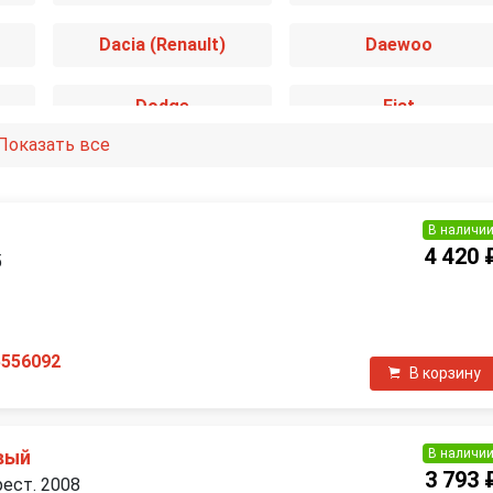
Dacia (Renault)
Daewoo
Dodge
Fiat
Показать все
Genesis
Great Wall
Hyundai
Infiniti
В наличи
4 420 
5
Jaguar
Jeep
П
Lancia
Land Rover
5556092
В корзину
MAN
Mazda
В наличи
вый
Mini
Mitsubishi
3 793 
рест. 2008