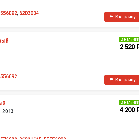
5556092
,
6202084
В корзину
В наличи
вый
2 520 
П
5556092
В корзину
В наличи
ый
4 200 
. 2013
П