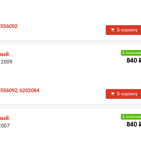
П
Peugeot
Porsche
5556092
В корзину
Rover
Saab
Skoda
Smart
В наличи
вый
840 
. 2009
Suzuki
Tesla
П
Volvo
5556092
,
6202084
В корзину
В наличи
вый
840 
2007
П