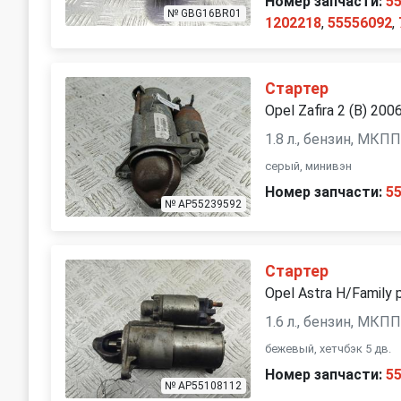
Номер запчасти:
5
№ GBG16BR01
1202218
,
55556092
,
Стартер
Opel Zafira 2 (B) 200
1.8 л., бензин, МКП
серый, минивэн
Номер запчасти:
5
№ AP55239592
Стартер
Opel Astra H/Family 
1.6 л., бензин, МКП
бежевый, хетчбэк 5 дв.
Номер запчасти:
5
№ AP55108112