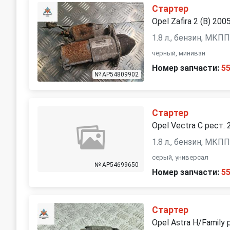
Стартер
Opel Zafira 2 (B) 200
1.8 л., бензин, МКП
чёрный, минивэн
Номер запчасти:
5
№ AP54809902
Стартер
Opel Vectra C рест. 
1.8 л., бензин, МКП
серый, универсал
№ AP54699650
Номер запчасти:
5
Стартер
Opel Astra H/Family 