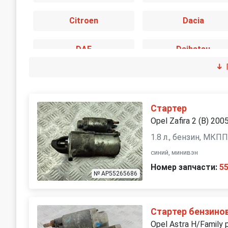
Citroen
Dacia
DAF
Daihatsu
Ford
Geely
Honda
Hummer
Стартер
Opel Zafira 2 (B) 200
Isuzu
IVECO
1.8 л., бензин, МКП
синий, минивэн
Kia
Lamborghini
Номер запчасти:
5
№ AP55265686
LDV
Lexus
Стартер бензино
Mercedes-Benz
MG
Opel Astra H/Family 