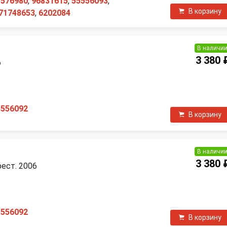
5576980
,
96831615
,
55556093
,
В корзину
71748653
,
6202084
В наличи
3 380 
6
П
5556092
В корзину
В наличи
3 380 
рест. 2006
П
5556092
В корзину