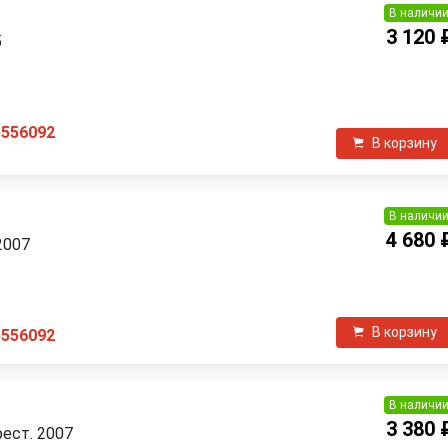
В наличи
3 120 
5
П
5556092
В корзину
В наличи
4 680 
2007
П
В корзину
5556092
В наличи
3 380 
рест. 2007