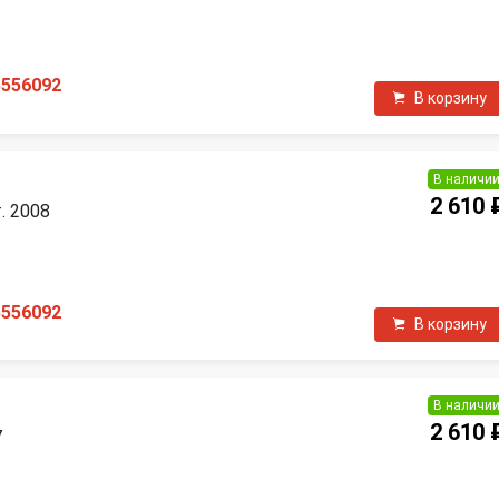
П
5556092
В корзину
В наличи
2 610 
т. 2008
П
5556092
В корзину
В наличи
2 610 
7
П