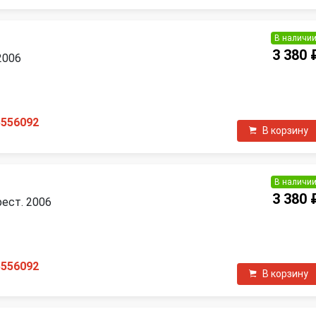
В наличи
3 380 
2006
5556092
В корзину
В наличи
3 380 
рест. 2006
П
5556092
В корзину