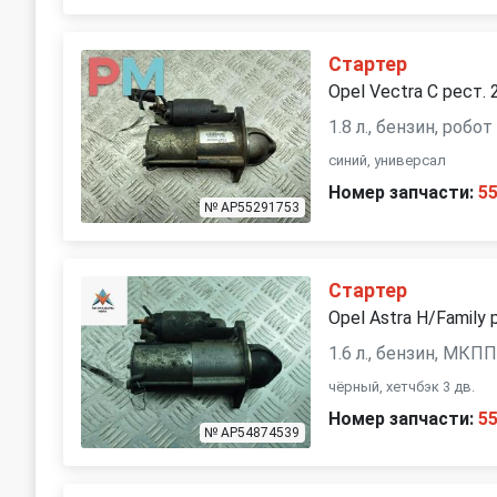
Стартер
Opel Vectra C рест. 
1.8 л., бензин, робот
синий, универсал
Номер запчасти:
5
№ AP55291753
Стартер
Opel Astra H/Family 
1.6 л., бензин, МКП
чёрный, хетчбэк 3 дв.
Номер запчасти:
5
№ AP54874539