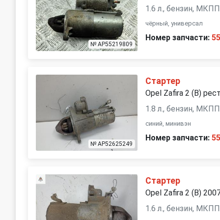
1.6 л., бензин, МКП
чёрный, универсал
Номер запчасти:
5
№ AP55219809
Стартер
Opel Zafira 2 (B) рес
1.8 л., бензин, МКП
синий, минивэн
Номер запчасти:
5
№ AP52625249
Стартер
Opel Zafira 2 (B) 200
1.6 л., бензин, МКП