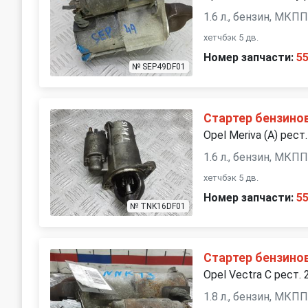
1.6 л., бензин, МКП
Nissan
Opel
хетчбэк 5 дв.
Номер запчасти:
5
Proton
Renault
№ SEP49DF01
Saturn
SEAT
Стартер бензино
Opel Meriva (A) рест
SsangYong
Subaru
1.6 л., бензин, МКП
хетчбэк 5 дв.
Toyota
Volkswagen
Номер запчасти:
5
№ TNK16DF01
Стартер бензино
Opel Vectra C рест. 
1.8 л., бензин, МКП