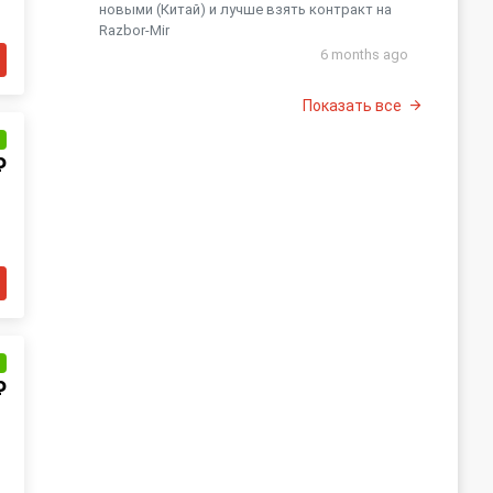
новыми (Китай) и лучше взять контракт на
Razbor-Mir
6 months ago
Показать все
и
₽
и
₽