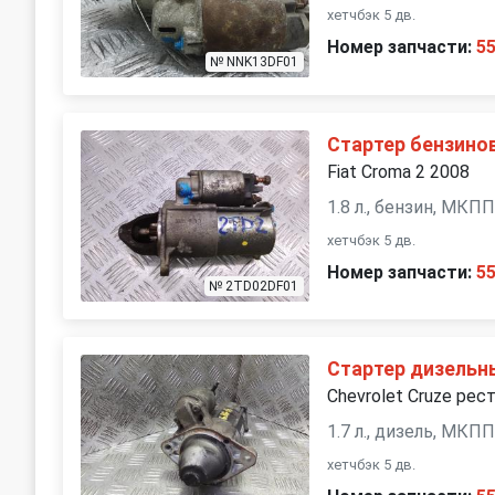
хетчбэк 5 дв.
Номер запчасти:
5
№ NNK13DF01
Стартер бензино
Fiat Croma 2 2008
1.8 л., бензин, МКП
хетчбэк 5 дв.
Номер запчасти:
5
№ 2TD02DF01
Стартер дизельн
Chevrolet Cruze рест
1.7 л., дизель, МКП
хетчбэк 5 дв.